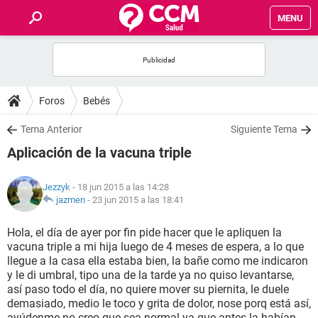
MENU
INICIO
FOROS
Foros
Bebés
SALUD
Tema Anterior
Siguiente Tema
Aplicación de la vacuna triple
FAMILIA
Jezzyk
- 18 jun 2015 a las 14:28
NUTRICIÓN
jazmen
-
23 jun 2015 a las 18:41
Hola, el día de ayer por fin pide hacer que le apliquen la
BIENESTAR
vacuna triple a mi hija luego de 4 meses de espera, a lo que
llegue a la casa ella estaba bien, la bañe como me indicaron
SEXUALIDAD
y le di umbral, tipo una de la tarde ya no quiso levantarse,
así paso todo el día, no quiere mover su piernita, le duele
demasiado, medio le toco y grita de dolor, nose porq está así,
GLOSARIO
ayúdenme no creo que sea normal ya que antes la habían