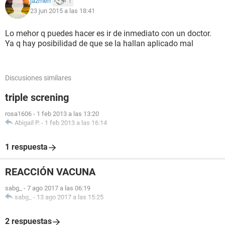
jazmen
1
23 jun 2015 a las 18:41
Lo mehor q puedes hacer es ir de inmediato con un doctor.
Ya q hay posibilidad de que se la hallan aplicado mal
Discusiones similares
triple screning
rosa1606
-
1 feb 2013 a las 13:20
Abigail P.
-
1 feb 2013 a las 16:14
1 respuesta
REACCIÓN VACUNA
sabg_
-
7 ago 2017 a las 06:19
sabg_
-
13 ago 2017 a las 15:25
2 respuestas