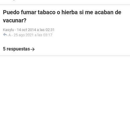
Puedo fumar tabaco o hierba si me acaban de
vacunar?
Kasylu
-
14 oct 2014 a las 02:31
A
-
25 ago 2021 a las 03:17
5 respuestas