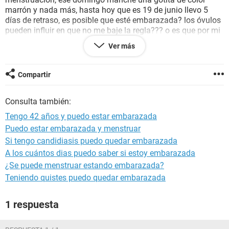
marrón y nada más, hasta hoy que es 19 de junio llevo 5
días de retraso, es posible que esté embarazada? los óvulos
pueden influir en que no me baje la regla??? o es que por mi
edad estoy teniendo talvez cambios hormonales que
Ver más
retrasen mi menstruación?? hasta cuando debo esperar para
realizarme un examen de sangre para saber si es positivo o
negativo el embarazo? cabe acotar q tengo dolorcitos en la
Compartir
pelvis como que ya llega mi regla y mis pechos me duelen
un pokito y me pican
Consulta también:
Tengo 42 años y puedo estar embarazada
Puedo estar embarazada y menstruar
Si tengo candidiasis puedo quedar embarazada
A los cuántos dias puedo saber si estoy embarazada
¿Se puede menstruar estando embarazada?
Teniendo quistes puedo quedar embarazada
1 respuesta