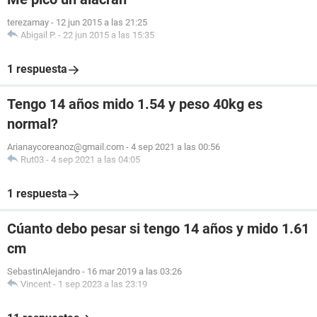
terezamay
-
12 jun 2015 a las 21:25
Abigail P.
-
22 jun 2015 a las 15:35
1 respuesta
Tengo 14 años mido 1.54 y peso 40kg es
normal?
Arianaycoreanoz@gmail.com
-
4 sep 2021 a las 00:56
Rut03
-
4 sep 2021 a las 04:05
1 respuesta
Cúanto debo pesar si tengo 14 años y mido 1.61
cm
SebastinAlejandro
-
16 mar 2019 a las 03:26
Vincent
-
1 sep 2023 a las 23:19