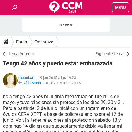
MENU
INICIO
FOROS
Foros
Embarazo
SALUD
Tema Anterior
Siguiente Tema
Tengo 42 años y puedo estar embarazada
FAMILIA
sheunica1
- 19 jun 2015 a las 19:28
NUTRICIÓN
Aída María
-
10 jul 2015 a las 20:15
hola tengo 42 años mi ultima menstruación fue el 14 de
BIENESTAR
mayo, y tuve relaciones sin protección los días 29, 30 y 31.
Pero a partir del 2 de junio inicié con un tratamiento de
SEXUALIDAD
óvulos CERVIXEPT a base de policresuleno hasta el 12 de
junio. Volví a tener relaciones sin protección sábado 13 y
domingo 14 día en que supuestamente debía ya llegar mi
GLOSARIO
menstruación, ese domingo manché una gotita de color