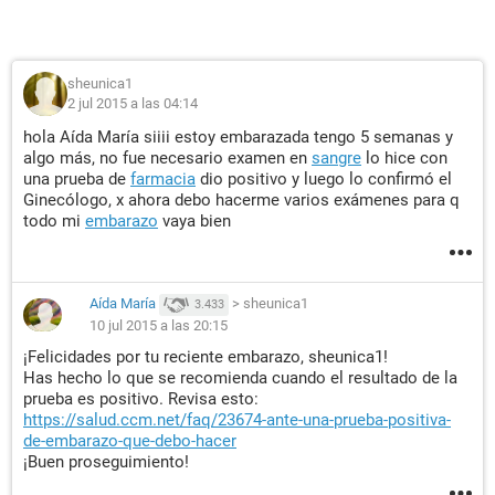
sheunica1
2 jul 2015 a las 04:14
hola Aída María siiii estoy embarazada tengo 5 semanas y
algo más, no fue necesario examen en
sangre
lo hice con
una prueba de
farmacia
dio positivo y luego lo confirmó el
Ginecólogo, x ahora debo hacerme varios exámenes para q
todo mi
embarazo
vaya bien
Aída María
>
sheunica1
3.433
10 jul 2015 a las 20:15
¡Felicidades por tu reciente embarazo, sheunica1!
Has hecho lo que se recomienda cuando el resultado de la
prueba es positivo. Revisa esto:
https://salud.ccm.net/faq/23674-ante-una-prueba-positiva-
de-embarazo-que-debo-hacer
¡Buen proseguimiento!