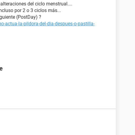
alteraciones del ciclo menstrual....
ncluso por 2 o 3 ciclos más...
iguiente (PostDay) ?
-actua-la-pildora-del-dia-despues-o-pastilla-
te