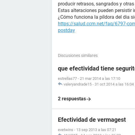
producir retrasos, sangrados y otras 
Estas alteraciones pueden persistir i
¿Cómo funciona la píldora del dia s
https://salud.ccm.net/faq/6797-como
postday
Discusiones similares
que efectividad tiene seguri
estrellas77
-
21 mar 2014 a las 17:10
valeryandrade15
-
31 oct 2014 a las 16:04
2 respuestas
Efectividad de vermagest
evetwins
-
13 sep 2013 a las 07:21