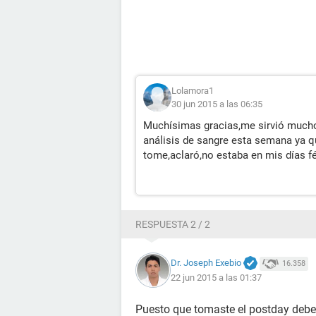
Lolamora1
30 jun 2015 a las 06:35
Muchísimas gracias,me sirvió mucho 
análisis de sangre esta semana ya
tome,aclaró,no estaba en mis días fér
RESPUESTA 2 / 2
Dr. Joseph Exebio
16.358
22 jun 2015 a las 01:37
Puesto que tomaste el postday debes