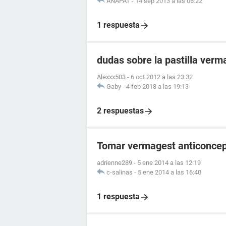
ANAPAT
-
14 sep 2013 a las 06:22
1 respuesta
dudas sobre la pastilla verm
Alexxx503
-
6 oct 2012 a las 23:32
Gaby
-
4 feb 2018 a las 19:13
2 respuestas
Tomar vermagest anticoncep
adrienne289
-
5 ene 2014 a las 12:19
c-salinas
-
5 ene 2014 a las 16:40
1 respuesta