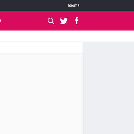
Idioma
O