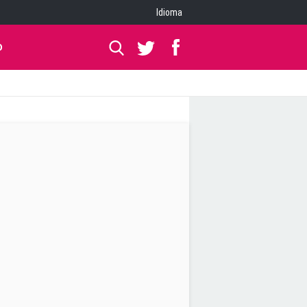
Idioma
O