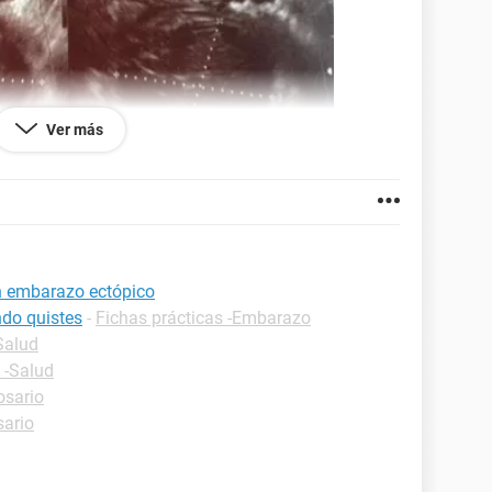
Ver más
n embarazo ectópico
do quistes
-
Fichas prácticas -Embarazo
Salud
 -Salud
osario
sario