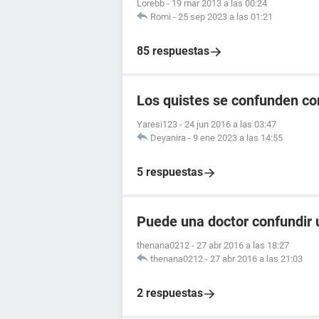
Lorebb
-
19 mar 2013 a las 00:24
Romi
-
25 sep 2023 a las 01:21
85 respuestas
Los quistes se confunden c
ME DETECTARON UN QUISTE HEMOR
eS NORMAL. ESTO PUEDE BAJAR EN
Yaresi123
-
24 jun 2016 a las 03:47
Deyanira
-
9 ene 2023 a las 14:55
VAGINAL EN MI 20 CICLO. AHORA 
BLANCO SIN OLOR , NO TENGO MOL
5 respuestas
HAY POSIBILIDAD DE K HAYA EMB
DE DOS DIAS Y ESCASO ?
GRAICAS
Puede una doctor confundir 
thenana0212
-
27 abr 2016 a las 18:27
thenana0212
-
27 abr 2016 a las 21:03
2 respuestas