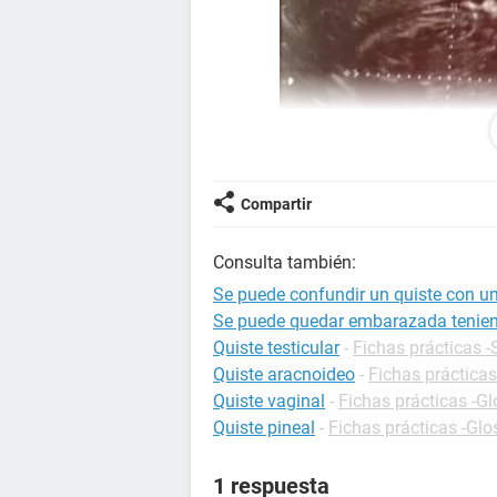
Compartir
Consulta también:
Se puede confundir un quiste con u
Se puede quedar embarazada tenien
Quiste testicular
-
Fichas prácticas -
Quiste aracnoideo
-
Fichas prácticas
Quiste vaginal
-
Fichas prácticas -Gl
Quiste pineal
-
Fichas prácticas -Glo
1 respuesta