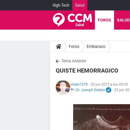
High-Tech
Salud
FOROS
SALUD
Foros
Embarazo
Tema Anterior
QUISTE HEMORRAGICO
vivian1279
- 23 jun 2015 a las 00:33
Dr. Joseph Exebio
-
23 jun 20