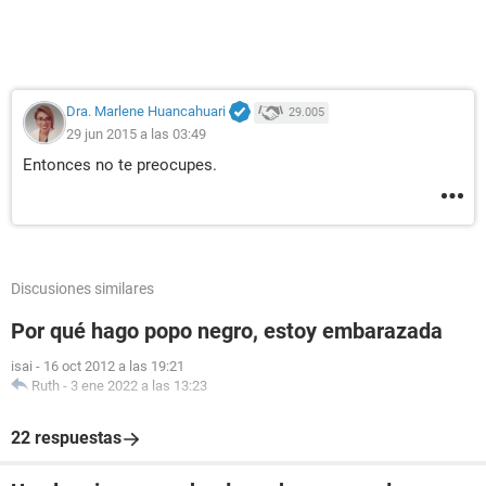
Dra. Marlene Huancahuari
29.005
29 jun 2015 a las 03:49
Entonces no te preocupes.
Discusiones similares
Por qué hago popo negro, estoy embarazada
isai
-
16 oct 2012 a las 19:21
Ruth
-
3 ene 2022 a las 13:23
22 respuestas