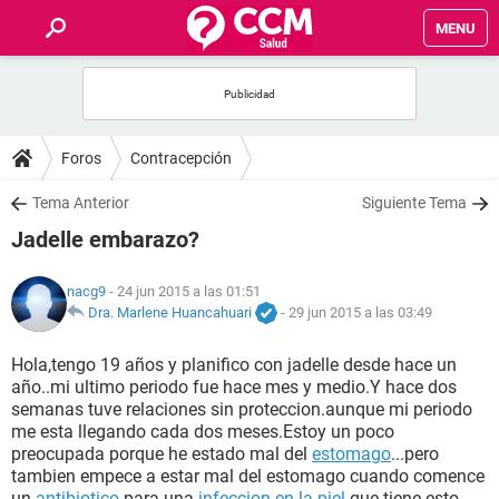
MENU
INICIO
FOROS
Foros
Contracepción
SALUD
Tema Anterior
Siguiente Tema
Jadelle embarazo?
FAMILIA
nacg9
- 24 jun 2015 a las 01:51
NUTRICIÓN
Dra. Marlene Huancahuari
-
29 jun 2015 a las 03:49
Hola,tengo 19 años y planifico con jadelle desde hace un
BIENESTAR
año..mi ultimo periodo fue hace mes y medio.Y hace dos
semanas tuve relaciones sin proteccion.aunque mi periodo
SEXUALIDAD
me esta llegando cada dos meses.Estoy un poco
preocupada porque he estado mal del
estomago
...pero
tambien empece a estar mal del estomago cuando comence
GLOSARIO
un
antibiotico
para una
infeccion en la piel
que tiene esto