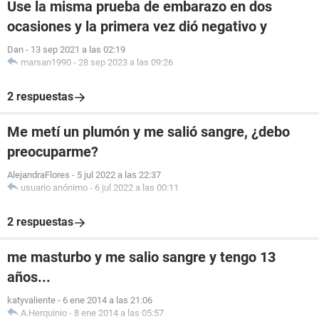
Use la misma prueba de embarazo en dos
ocasiones y la primera vez dió negativo y
Dan
-
13 sep 2021 a las 02:19
marsan1990
-
28 sep 2023 a las 09:26
2 respuestas
Me metí un plumón y me salió sangre, ¿debo
preocuparme?
AlejandraFlores
-
5 jul 2022 a las 22:37
usuario anónimo
-
6 jul 2022 a las 00:11
2 respuestas
me masturbo y me salio sangre y tengo 13
años...
katyvaliente
-
6 ene 2014 a las 21:06
A.Herquinio
-
8 ene 2014 a las 05:57