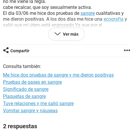
no me viene la regla.
cabe recalcar, que soy sexualmente activa.
El día 03/06 me hice dos pruebas de
sangre
cualitativas y
me dieron positivas. A los dos días me hice una
ecografía
y
salió que mi útero está engrosado Ya que por el
engrosamiento de mi útero debería de tener 3 semanas . Sin
Ver más
embargo me hice otra ecografia dos semanas después, y
salio lo mismo. Si estuviera embarazada se hubiera notado
algo.
Compartir
Me mandaron ha hacer una prueba de sangre cuantitativa el
día de ayer (24/06/15) y salio que tengo 5UI/I - negativo.
Consulta también:
Pero he estado con mareos, nauseas, fatiga, bastante sueño.
Es posible quedar embarazada? o ¿esto puede causar mis
Me hice dos pruebas de sangre y me dieron positivas
ovarios poliquisticos?
Pruebas de gases en sangre
Nunca antes sentí estos síntomas. quiero saber si es
Significado de sangre
producto de mi imaginación los síntomas o puedo estar
embarazada?
Plaquetas de sangre
Tuve relaciones y me salió sangre
Vomitar sangre y náuseas
2 respuestas