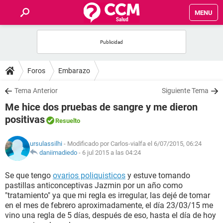
MENU
INICIO
FOROS
Foros
Embarazo
SALUD
Tema Anterior
Siguiente Tema
Me hice dos pruebas de sangre y me dieron
FAMILIA
positivas
Resuelto
NUTRICIÓN
ursulassilhi
- Modificado por Carlos-vialfa el 6/07/2015, 06:24
daniimadiedo
-
6 jul 2015 a las 04:24
BIENESTAR
Se que tengo
ovarios poliquisticos
y estuve tomando
pastillas anticonceptivas Jazmin por un año como
SEXUALIDAD
"tratamiento" ya que mi regla es irregular, las dejé de tomar
en el mes de febrero aproximadamente, el día 23/03/15 me
vino una regla de 5 días, después de eso, hasta el día de hoy
GLOSARIO