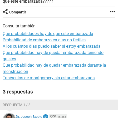
que este embarazada?????
Compartir
Consulta también:
Que probabilidades hay de que este embarazada
Probabilidad de embarazo en dias no fertiles
A los cuántos dias puedo saber si estoy embarazada
Que probabilidad hay de quedar embarazada teniendo
quistes
Que probabilidad hay de quedar embarazada durante la
menstruación
Tubérculos de montgomery sin estar embarazada
3 respuestas
RESPUESTA 1 / 3
Dr. Joseph Exebio
16.358