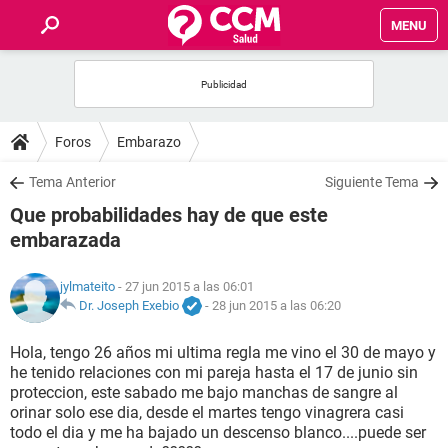
MENU
INICIO
FOROS
Foros
Embarazo
SALUD
Tema Anterior
Siguiente Tema
Que probabilidades hay de que este
FAMILIA
embarazada
NUTRICIÓN
jylmateito
- 27 jun 2015 a las 06:01
Dr. Joseph Exebio
-
28 jun 2015 a las 06:20
BIENESTAR
Hola, tengo 26 años mi ultima regla me vino el 30 de mayo y
he tenido relaciones con mi pareja hasta el 17 de junio sin
SEXUALIDAD
proteccion, este sabado me bajo manchas de sangre al
orinar solo ese dia, desde el martes tengo vinagrera casi
todo el dia y me ha bajado un descenso blanco....puede ser
GLOSARIO