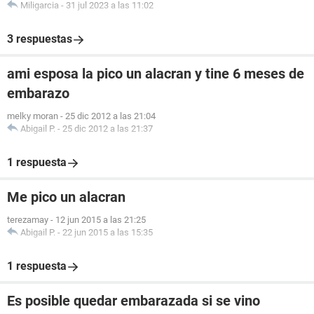
Miligarcia
-
31 jul 2023 a las 11:02
3 respuestas
ami esposa la pico un alacran y tine 6 meses de
embarazo
melky moran
-
25 dic 2012 a las 21:04
Abigail P.
-
25 dic 2012 a las 21:37
1 respuesta
Me pico un alacran
terezamay
-
12 jun 2015 a las 21:25
Abigail P.
-
22 jun 2015 a las 15:35
1 respuesta
Es posible quedar embarazada si se vino