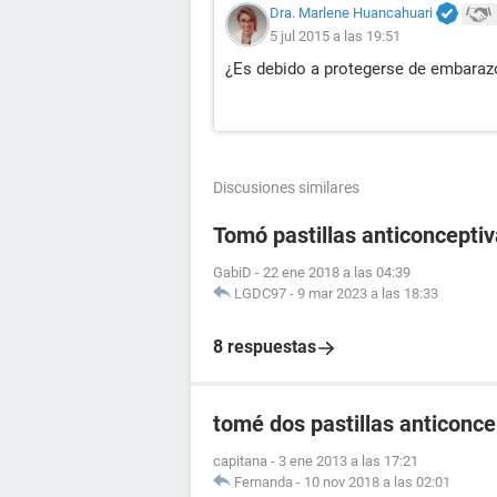
Dra. Marlene Huancahuari
5 jul 2015 a las 19:51
¿Es debido a protegerse de embarazo
Discusiones similares
Tomó pastillas anticoncept
GabiD
-
22 ene 2018 a las 04:39
LGDC97
-
9 mar 2023 a las 18:33
8 respuestas
tomé dos pastillas anticonce
capitana
-
3 ene 2013 a las 17:21
Fernanda
-
10 nov 2018 a las 02:01