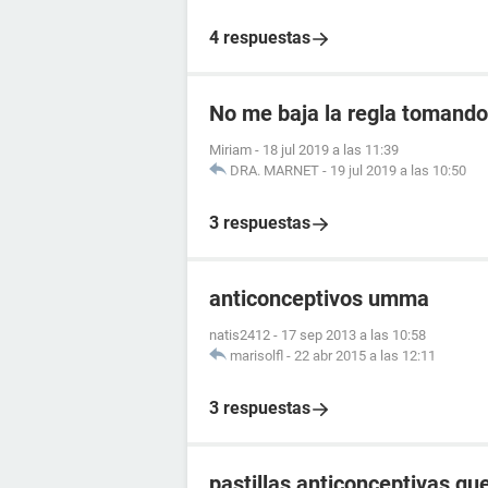
4 respuestas
No me baja la regla tomando 
Miriam
-
18 jul 2019 a las 11:39
DRA. MARNET
-
19 jul 2019 a las 10:50
3 respuestas
anticonceptivos umma
natis2412
-
17 sep 2013 a las 10:58
marisolfl
-
22 abr 2015 a las 12:11
3 respuestas
pastillas anticonceptivas q