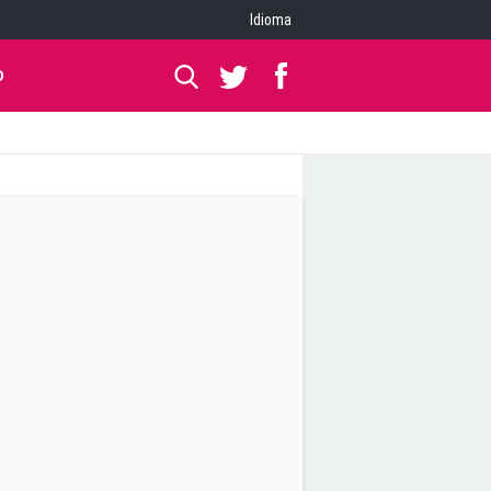
Idioma
O