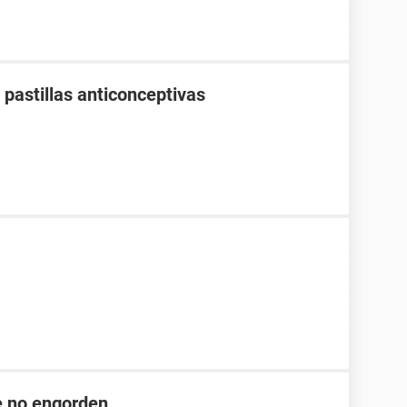
pastillas anticonceptivas
ue no engorden