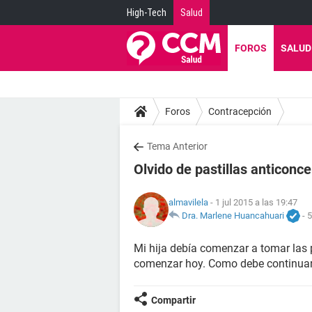
High-Tech
Salud
FOROS
SALUD
Foros
Contracepción
Tema Anterior
Olvido de pastillas anticonc
almavilela
- 1 jul 2015 a las 19:47
Dra. Marlene Huancahuari
-
5
Mi hija debía comenzar a tomar las pa
comenzar hoy. Como debe continuar
Compartir