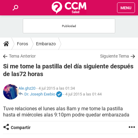
MENU
INICIO
FOROS
Foros
Embarazo
SALUD
Tema Anterior
Siguiente Tema
Si me tome la pastilla del día siguiente después
FAMILIA
de las72 horas
NUTRICIÓN
Ale.ghz20
- 4 jul 2015 a las 01:34
Dr. Joseph Exebio
-
4 jul 2015 a las 01:44
BIENESTAR
Tuve relaciones el lunes alas 8am y me tome la pastilla
hasta el miércoles alas 9:10pm podre quedar embarazada
SEXUALIDAD
Compartir
GLOSARIO