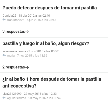
Puedo defecar despues de tomar mi pastilla
Daniela25
-
18 abr 2012 a las 02:40
Danistone25
-
5 jun 2016 a las 23:47
3 respuestas
pastilla y luego ir al baño, algun riesgo??
valenzuelacamila
-
3 nov 2015 a las 00:52
maria
-
7 nov 2015 a las 18:36
2 respuestas
¿Ir al baño 1 hora después de tomar la pastilla
anticonceptiva?
Liza28121999
-
22 may 2016 a las 12:33
AguilarAndrea
-
23 may 2016 a las 06:42