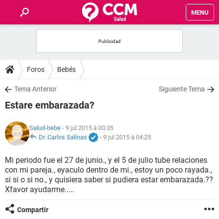
MENU
INICIO
FORUMS
Foros
Bebés
SALUD
Tema Anterior
Siguiente Tema
Estare embarazada?
FAMILIA
Salud-bebe
- 9 jul 2015 à 00:35
NUTRICIÓN
Dr. Carlos Salinas
-
9 jul 2015 à 04:25
Mi periodo fue el 27 de junio., y el 5 de julio tube relaciones
BIENESTAR
con mi pareja., eyaculo dentro de mi., estoy un poco rayada.,
si si o si no., y quisiera saber si pudiera estar embarazada.??
SEXUALIDAD
Xfavor ayudarme.....
Compartir
GLOSARIO