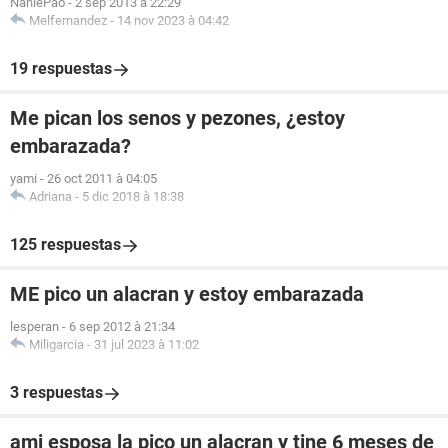
NaniePao
-
2 sep 2013 à 22:29
Melfernandez
-
14 nov 2023 à 04:42
19 respuestas
Me pican los senos y pezones, ¿estoy
embarazada?
yami
-
26 oct 2011 à 04:05
Adriana
-
5 dic 2018 à 18:38
125 respuestas
ME pico un alacran y estoy embarazada
lesperan
-
6 sep 2012 à 21:34
Miligarcia
-
31 jul 2023 à 11:02
3 respuestas
ami esposa la pico un alacran y tine 6 meses de