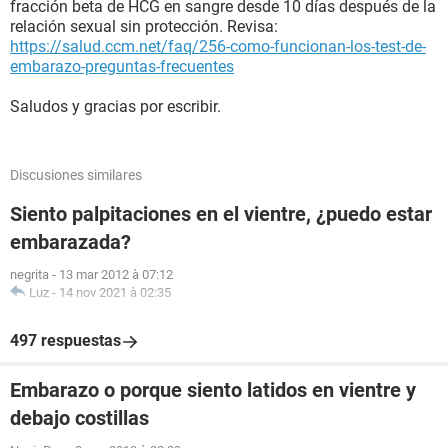
fracción beta de HCG en sangre desde 10 días después de la
relación sexual sin protección. Revisa:
https://salud.ccm.net/faq/256-como-funcionan-los-test-de-
embarazo-preguntas-frecuentes
Saludos y gracias por escribir.
Discusiones similares
Siento palpitaciones en el vientre, ¿puedo estar
embarazada?
negrita
-
13 mar 2012 à 07:12
Luz
-
14 nov 2021 à 02:35
497 respuestas
Embarazo o porque siento latidos en vientre y
debajo costillas