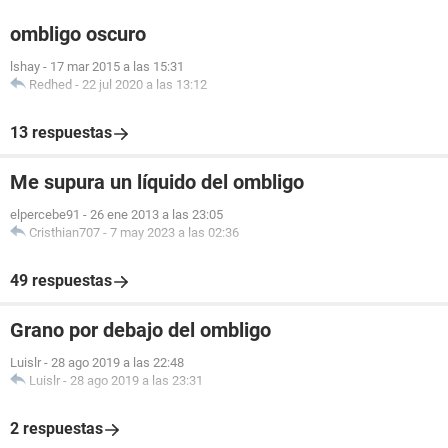
ombligo oscuro
lshay
-
17 mar 2015 a las 15:31
Redhed
-
22 jul 2020 a las 13:12
13 respuestas
Me supura un líquido del ombligo
elpercebe91
-
26 ene 2013 a las 23:05
Cristhian707
-
7 may 2023 a las 02:36
49 respuestas
Grano por debajo del ombligo
Luislr
-
28 ago 2019 a las 22:48
Luislr
-
28 ago 2019 a las 23:31
2 respuestas