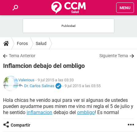
MENU
INICIO
FOROS
Foros
Salud
SALUD
Tema Anterior
Siguiente Tema
Inflamcion debajo del ombligo
FAMILIA
Valerious
- 9 jul 2015 a las 03:33
NUTRICIÓN
Dr. Carlos Salinas
-
9 jul 2015 a las 03:55
Hola chicas he venido aqui para ver si algunas de ustedes
BIENESTAR
pueden ayudarme pues miren me vino mi regla el 5 de julio y
he sentido
inflamacion
debajo del
ombligo
! Es normal
SEXUALIDAD
Compartir
GLOSARIO