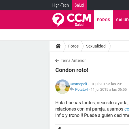
High-Tech
Salud
FOROS
SALUD
Foros
Sexualidad
Tema Anterior
Condon roto!
Cosmopoli
- 10 jul 2015 a las 23:11
Potato4
-
11 jul 2015 a las 06:55
Hola buenas tardes, necesito ayuda,
relaciones con mi pareja, usamos
c
inflo y trono!!! Puede alguien decirm