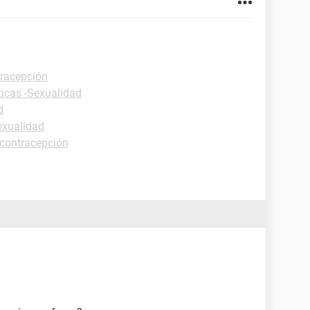
tracepción
ticas -Sexualidad
d
exualidad
 contracepción