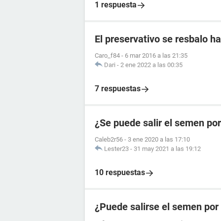
1 respuesta
El preservativo se resbalo ha
Caro_f84
-
6 mar 2016 a las 21:35
Dari
-
2 ene 2022 a las 00:35
7 respuestas
¿Se puede salir el semen por
Caleb2r56
-
3 ene 2020 a las 17:10
Lester23
-
31 may 2021 a las 19:12
10 respuestas
¿Puede salirse el semen por