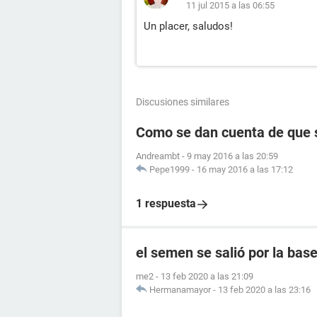
11 jul 2015 a las 06:55
Un placer, saludos!
Discusiones similares
Como se dan cuenta de que 
Andreambt
-
9 may 2016 a las 20:59
Pepe1999
-
16 may 2016 a las 17:12
1 respuesta
el semen se salió por la ba
me2
-
13 feb 2020 a las 21:09
Hermanamayor
-
13 feb 2020 a las 23:16