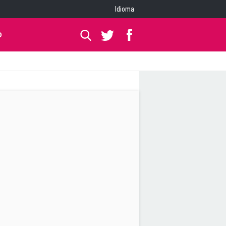
Idioma
O