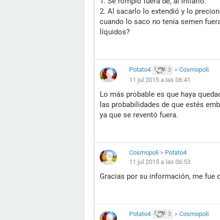
1. Se rompió fuera dé, al inflarlo.
2. Al sacarlo lo extendió y lo precion
cuando lo saco no tenía semen fuera
líquidos?
Potato4
>
Cosmopoli
3
11 jul 2015 a las 06:41
Lo más probable es que haya quedad
las probabilidades de que estés emb
ya que se reventó fuera.
Cosmopoli
>
Potato4
11 jul 2015 a las 06:53
Gracias por su información, me fue 
Potato4
>
Cosmopoli
3