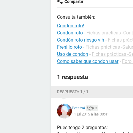
Compartir
Consulta también:
Condon roto!
Condon roto
-
Fichas prácticas -Con
Condón roto riesgo vih
-
Fichas prác
Frenillo roto
-
Fichas prácticas -Salu
Uso de condon
-
Fichas prácticas -S
Como saber que condon usar
-
Foro
1 respuesta
RESPUESTA 1 / 1
Potato4
3
11 jul 2015 a las 00:41
Pues tengo 2 preguntas: