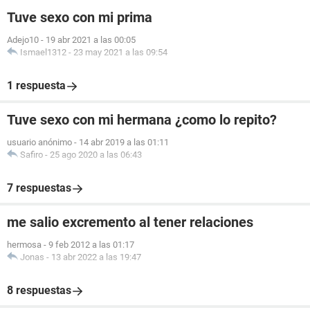
Tuve sexo con mi prima
Adejo10
-
19 abr 2021 a las 00:05
Ismael1312
-
23 may 2021 a las 09:54
1 respuesta
Tuve sexo con mi hermana ¿como lo repito?
usuario anónimo
-
14 abr 2019 a las 01:11
Safiro
-
25 ago 2020 a las 06:43
7 respuestas
me salio excremento al tener relaciones
hermosa
-
9 feb 2012 a las 01:17
Jonas
-
13 abr 2022 a las 19:47
8 respuestas