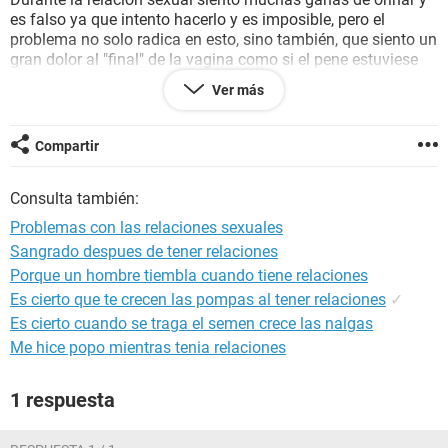
es falso ya que intento hacerlo y es imposible, pero el
problema no solo radica en esto, sino también, que siento un
gran dolor al "final" de la vagina como si el pene estuviese
pegando en algo y este dolor se desplaza hasta el recto
Ver más
haciéndose imposible poder mantener la relación sexual.
Este problema aparte de obligarme a eliminar por completo
las relaciones sexuales, ha conllevado a eliminar mi deseo
Compartir
sexual.
Me siento muy angustiada pues desconozco las causas de
Consulta también:
este problema.
Problemas con las relaciones sexuales
Sangrado despues de tener relaciones
Porque un hombre tiembla cuando tiene relaciones
Es cierto que te crecen las pompas al tener relaciones
✓
Es cierto cuando se traga el semen crece las nalgas
Me hice popo mientras tenia relaciones
1 respuesta