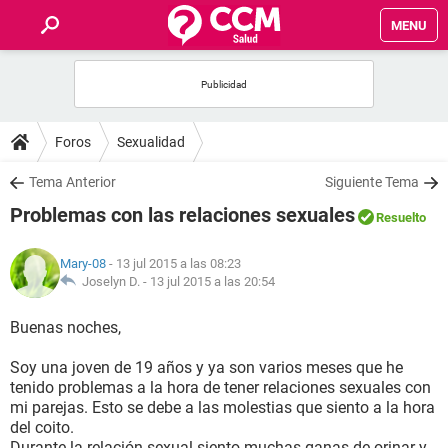
MENU
INICIO
FOROS
Foros
Sexualidad
SALUD
Tema Anterior
Siguiente Tema
Problemas con las relaciones sexuales
Resuelto
FAMILIA
Mary-08
- 13 jul 2015 a las 08:23
NUTRICIÓN
Joselyn D. -
13 jul 2015 a las 20:54
Buenas noches,
BIENESTAR
Soy una joven de 19 años y ya son varios meses que he
SEXUALIDAD
tenido problemas a la hora de tener relaciones sexuales con
mi parejas. Esto se debe a las molestias que siento a la hora
del coito.
GLOSARIO
Durante la relación sexual siento muchas ganas de orinar y