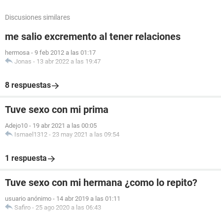
Discusiones similares
me salio excremento al tener relaciones
hermosa
-
9 feb 2012 a las 01:17
Jonas
-
13 abr 2022 a las 19:47
8 respuestas
Tuve sexo con mi prima
Adejo10
-
19 abr 2021 a las 00:05
Ismael1312
-
23 may 2021 a las 09:54
1 respuesta
Tuve sexo con mi hermana ¿como lo repito?
usuario anónimo
-
14 abr 2019 a las 01:11
Safiro
-
25 ago 2020 a las 06:43