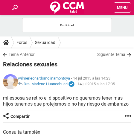
MENU
INICIO
FOROS
Foros
Sexualidad
SALUD
Tema Anterior
Siguiente Tema
Relaciones sexuales
FAMILIA
wilmerleonardomolinamontoya
- 14 jul 2015 a las 14:23
NUTRICIÓN
Dra. Marlene Huancahuari
-
14 jul 2015 a las 17:35
mi esposa se retiro el dispositivo no queremos tener mas
BIENESTAR
hijos tenemos que protejernos o no hay riesgo de embarazo
SEXUALIDAD
Compartir
GLOSARIO
Consulta también: