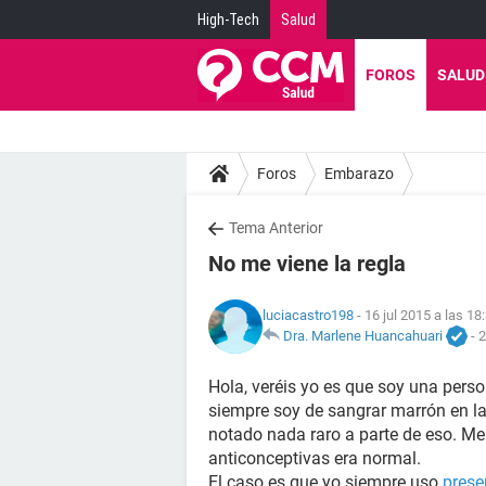
High-Tech
Salud
FOROS
SALUD
Foros
Embarazo
Tema Anterior
No me viene la regla
luciacastro198
- 16 jul 2015 a las 18
Dra. Marlene Huancahuari
-
2
Hola, veréis yo es que soy una pers
siempre soy de sangrar marrón en la 
notado nada raro a parte de eso. Me
anticonceptivas era normal.
El caso es que yo siempre uso
prese