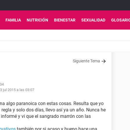
FAMILIA
NUTRICIÓN
BIENESTAR
SEXUALIDAD
GLOSARI
Siguiente Tema
:34
3 jul 2015 a las 03:07
ona algo paranoica con estas cosas. Resulta que yo
regla y solo dos días, llevo así ya un año. Nunca he
 informé y vi que el sangrado marrón con las
rvativos
también por si acaso y bueno hace una