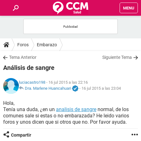
MENU
INICIO
FOROS
Foros
Embarazo
SALUD
Tema Anterior
Siguiente Tema
Análisis de sangre
FAMILIA
luciacastro198
- 16 jul 2015 a las 22:16
NUTRICIÓN
Dra. Marlene Huancahuari
-
16 jul 2015 a las 23:04
Hola,
BIENESTAR
Tenía una duda, ¿en un
analisis de sangre
normal, de los
comunes sale si estas o no embarazada? He leido varios
SEXUALIDAD
foros y unos dicen que si otros que no. Por favor ayuda.
Compartir
GLOSARIO