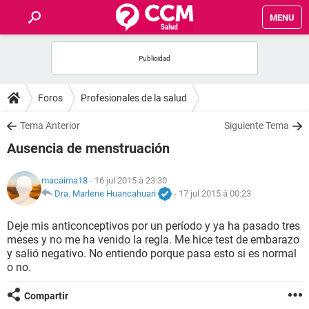
MENU
INICIO
FORUMS
Foros
Profesionales de la salud
SALUD
Tema Anterior
Siguiente Tema
Ausencia de menstruación
FAMILIA
macaima18
- 16 jul 2015 à 23:30
NUTRICIÓN
Dra. Marlene Huancahuari
-
17 jul 2015 à 00:23
Deje mis anticonceptivos por un período y ya ha pasado tres
BIENESTAR
meses y no me ha venido la regla. Me hice test de embarazo
y salió negativo. No entiendo porque pasa esto si es normal
SEXUALIDAD
o no.
Compartir
GLOSARIO