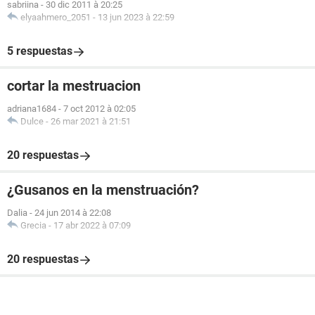
sabriina
-
30 dic 2011 à 20:25
elyaahmero_2051
-
13 jun 2023 à 22:59
5 respuestas
cortar la mestruacion
adriana1684
-
7 oct 2012 à 02:05
Dulce
-
26 mar 2021 à 21:51
20 respuestas
¿Gusanos en la menstruación?
Dalia
-
24 jun 2014 à 22:08
Grecia
-
17 abr 2022 à 07:09
20 respuestas