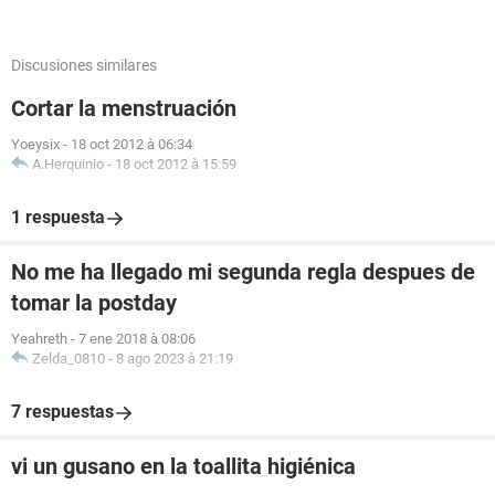
Discusiones similares
Cortar la menstruación
Yoeysix
-
18 oct 2012 à 06:34
A.Herquinio
-
18 oct 2012 à 15:59
1 respuesta
No me ha llegado mi segunda regla despues de
tomar la postday
Yeahreth
-
7 ene 2018 à 08:06
Zelda_0810
-
8 ago 2023 à 21:19
7 respuestas
vi un gusano en la toallita higiénica