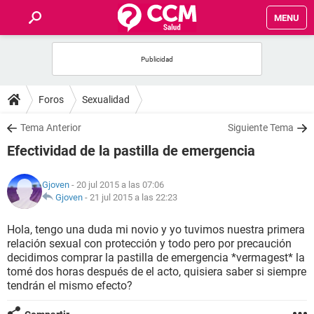
MENU
INICIO
FOROS
Foros
Sexualidad
SALUD
Tema Anterior
Siguiente Tema
Efectividad de la pastilla de emergencia
FAMILIA
Gjoven
- 20 jul 2015 a las 07:06
NUTRICIÓN
Gjoven
-
21 jul 2015 a las 22:23
Hola, tengo una duda mi novio y yo tuvimos nuestra primera
BIENESTAR
relación sexual con protección y todo pero por precaución
decidimos comprar la pastilla de emergencia *vermagest* la
SEXUALIDAD
tomé dos horas después de el acto, quisiera saber si siempre
tendrán el mismo efecto?
GLOSARIO