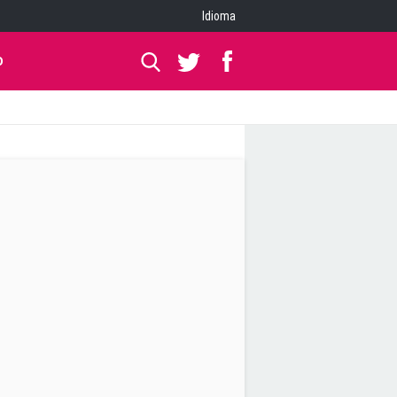
Idioma
O