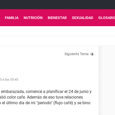
FAMILIA
NUTRICIÓN
BIENESTAR
SEXUALIDAD
GLOSARI
Siguiente Tema
15 a las 05:45
r embarazada, comencé a planificar el 24 de junio y
salió color cafe. Además de eso tuve relaciones
el último día de mi "periodo" (flujo café) y se bino