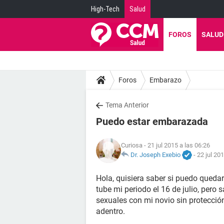
High-Tech
Salud
FOROS
SALUD
Foros
Embarazo
Tema Anterior
Puedo estar embarazada
Curiosa
- 21 jul 2015 a las 06:26
Dr. Joseph Exebio
-
22 jul 20
Hola, quisiera saber si puedo queda
tube mi periodo el 16 de julio, pero 
sexuales con mi novio sin protección 
adentro.