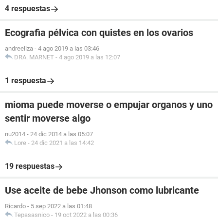
4 respuestas
Ecografia pélvica con quistes en los ovarios
andreeliza
-
4 ago 2019 a las 03:46
DRA. MARNET
-
4 ago 2019 a las 12:07
1 respuesta
mioma puede moverse o empujar organos y uno
sentir moverse algo
nu2014
-
24 dic 2014 a las 05:07
Lore
-
24 dic 2021 a las 14:42
19 respuestas
Use aceite de bebe Jhonson como lubricante
Ricardo
-
5 sep 2022 a las 01:48
Tepasasnico
-
19 oct 2022 a las 00:36