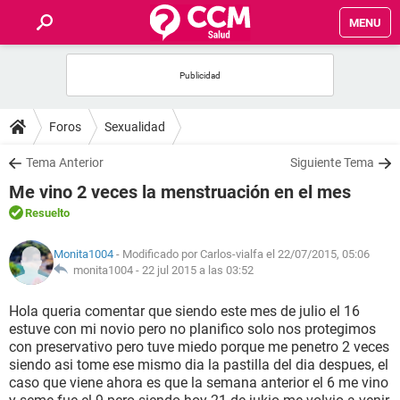
MENU
INICIO
FOROS
Foros
Sexualidad
SALUD
Tema Anterior
Siguiente Tema
Me vino 2 veces la menstruación en el mes
FAMILIA
Resuelto
NUTRICIÓN
Monita1004
- Modificado por Carlos-vialfa el 22/07/2015, 05:06
monita1004 -
22 jul 2015 a las 03:52
BIENESTAR
Hola queria comentar que siendo este mes de julio el 16
estuve con mi novio pero no planifico solo nos protegimos
SEXUALIDAD
con preservativo pero tuve miedo porque me penetro 2 veces
siendo asi tome ese mismo dia la pastilla del dia despues, el
caso que viene ahora es que la semana anterior el 6 me vino
GLOSARIO