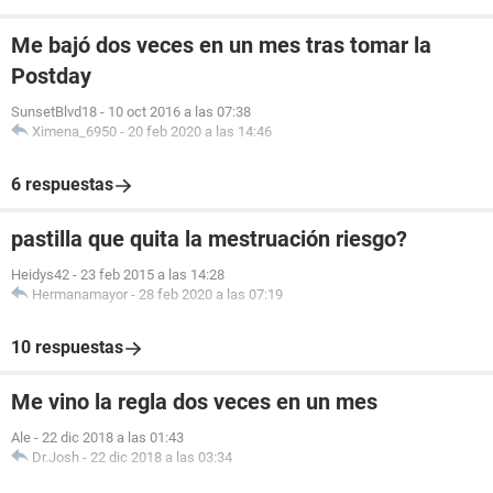
Me bajó dos veces en un mes tras tomar la
Postday
SunsetBlvd18
-
10 oct 2016 a las 07:38
Ximena_6950
-
20 feb 2020 a las 14:46
6 respuestas
pastilla que quita la mestruación riesgo?
Heidys42
-
23 feb 2015 a las 14:28
Hermanamayor
-
28 feb 2020 a las 07:19
10 respuestas
Me vino la regla dos veces en un mes
Ale
-
22 dic 2018 a las 01:43
Dr.Josh
-
22 dic 2018 a las 03:34