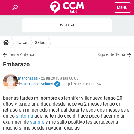
MENU
INICIO
FOROS
Foros
Salud
SALUD
Tema Anterior
Siguiente Tema
Embarazo
FAMILIA
manchasss
- 22 jul 2015 a las 00:08
NUTRICIÓN
Dr. Carlos Salinas
-
22 jul 2015 a las 00:54
buenas tardes mi nombre es jennifer villanueva tengo 20
BIENESTAR
años y tengo una duda desde hace ya 2 meses tengo un
retraso en mi periodo mestrual durante esos dos meses es el
SEXUALIDAD
unico
sintoma
que he tenido decidi hace poco hacerme un
examnen de
sangre
y me salio positivo les agradeceria
mucho si me pueden ayudar gracias
GLOSARIO