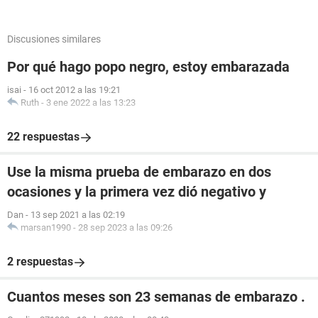
Discusiones similares
Por qué hago popo negro, estoy embarazada
isai
-
16 oct 2012 a las 19:21
Ruth
-
3 ene 2022 a las 13:23
22 respuestas
Use la misma prueba de embarazo en dos
ocasiones y la primera vez dió negativo y
Dan
-
13 sep 2021 a las 02:19
marsan1990
-
28 sep 2023 a las 09:26
2 respuestas
Cuantos meses son 23 semanas de embarazo .