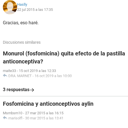
Haslly
22 jul 2015 a las 17:35
Gracias, eso haré.
Discusiones similares
Monurol (fosfomicina) quita efecto de la pastilla
anticonceptiva?
maite33
-
15 oct 2019 a las 12:33
DRA. MARNET
-
16 oct 2019 a las 10:00
3 respuestas
Fosfomicina y anticonceptivos aylin
Msmbsm10
-
27 mar 2015 a las 16:15
marisolfl
-
30 mar 2015 a las 13:41