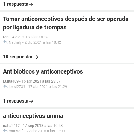
1 respuesta
Tomar anticonceptivos después de ser operada
por ligadura de trompas
Mni
-
4 dic 2018 a las 01:37
Nathaly
-
2 dic 2021 a las 18:42
10 respuestas
Antibioticos y anticonceptivos
Lulita409
-
16 abr 2021 a las 23:57
jessi2731
-
17 abr 2021 a las 21:29
1 respuesta
anticonceptivos umma
natis2412
-
17 sep 2013 a las 10:58
marisolfl
-
22 abr 2015 a las 12:11