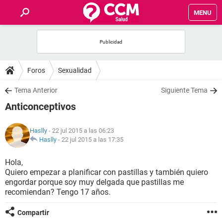
MENU
INICIO
FOROS
Foros
Sexualidad
SALUD
Tema Anterior
Siguiente Tema
Anticonceptivos
FAMILIA
Haslly
- 22 jul 2015 a las 06:23
NUTRICIÓN
Haslly
-
22 jul 2015 a las 17:35
Hola,
BIENESTAR
Quiero empezar a planificar con pastillas y también quiero
engordar porque soy muy delgada que pastillas me
SEXUALIDAD
recomiendan? Tengo 17 años.
Compartir
GLOSARIO