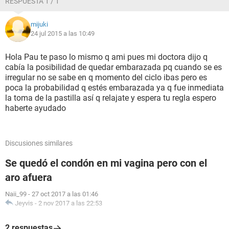
RESPUESTA 1 / 1
mijuki
24 jul 2015 a las 10:49
Hola Pau te paso lo mismo q ami pues mi doctora dijo q
cabía la posibilidad de quedar embarazada pq cuando se es
irregular no se sabe en q momento del ciclo ibas pero es
poca la probabilidad q estés embarazada ya q fue inmediata
la toma de la pastilla así q relajate y espera tu regla espero
haberte ayudado
Discusiones similares
Se quedó el condón en mi vagina pero con el
aro afuera
Naii_99
-
27 oct 2017 a las 01:46
Jeyvis
-
2 nov 2017 a las 22:53
2 respuestas