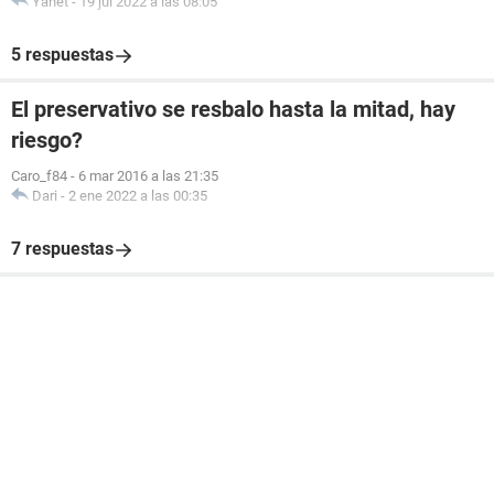
Yanet
-
19 jul 2022 a las 08:05
5 respuestas
El preservativo se resbalo hasta la mitad, hay
riesgo?
Caro_f84
-
6 mar 2016 a las 21:35
Dari
-
2 ene 2022 a las 00:35
7 respuestas