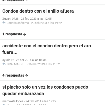
Condon dentro con el anillo afuera
Zuzan_0728
-
23 feb 2023 a las 12:05
usuario anónimo
-
23 feb 2023 a las 19:52
1 respuesta
accidente con el condon dentro pero el aro
fuera...
ayuda19
-
25 abr 2014 a las 06:36
DRA. MARNET
-
16 mar 2019 a las 11:52
4 respuestas
si pincho solo un vez los condones puedo
quedar embarazada
mamaxita lopez
-
24 feb 2014 a las 19:22