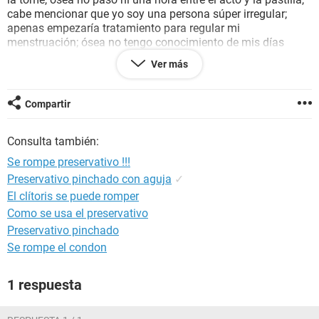
cabe mencionar que yo soy una persona súper irregular;
apenas empezaría tratamiento para regular mi
menstruación; ósea no tengo conocimiento de mis días
fértiles por dicha razón.
Ver más
ME PUEDEN DECIR SI EXISTE UN RIESGO GRANDE DE
EMBARAZO???? :(
Compartir
Consulta también:
Se rompe preservativo !!!
Preservativo pinchado con aguja
✓
El clítoris se puede romper
Como se usa el preservativo
Preservativo pinchado
Se rompe el condon
1 respuesta