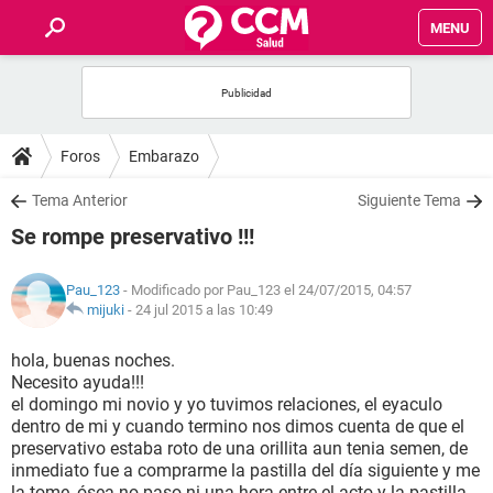
MENU
INICIO
FOROS
Foros
Embarazo
SALUD
Tema Anterior
Siguiente Tema
Se rompe preservativo !!!
FAMILIA
Pau_123
- Modificado por Pau_123 el 24/07/2015, 04:57
NUTRICIÓN
mijuki
-
24 jul 2015 a las 10:49
hola, buenas noches.
BIENESTAR
Necesito ayuda!!!
el domingo mi novio y yo tuvimos relaciones, el eyaculo
SEXUALIDAD
dentro de mi y cuando termino nos dimos cuenta de que el
preservativo estaba roto de una orillita aun tenia semen, de
inmediato fue a comprarme la pastilla del día siguiente y me
GLOSARIO
la tome, ósea no paso ni una hora entre el acto y la pastilla,