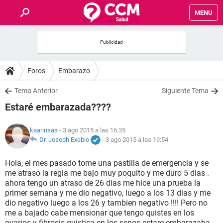
MENU
INICIO
FOROS
Foros
Embarazo
SALUD
Tema Anterior
Siguiente Tema
Estaré embarazada????
FAMILIA
kaarinaaa
- 3 ago 2015 a las 16:35
NUTRICIÓN
Dr. Joseph Exebio
-
3 ago 2015 a las 19:54
Hola, el mes pasado tome una pastilla de emergencia y se
BIENESTAR
me atraso la regla me bajo muy poquito y me duro 5 dias .
ahora tengo un atraso de 26 dias me hice una prueba la
SEXUALIDAD
primer semana y me dio negativo, luego a los 13 dias y me
dio negativo luego a los 26 y tambien negativo !!!! Pero no
me a bajado cabe mensionar que tengo quistes en los
GLOSARIO
ovarios y fibrosis quistica en los senos estare embarazaba