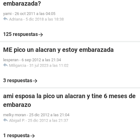
embarazada?
yami
-
26 oct 2011 a las 04:05
Adriana
-
5 dic 2018 a las 18:38
125 respuestas
ME pico un alacran y estoy embarazada
lesperan
-
6 sep 2012 a las 21:34
Miligarcia
-
31 jul 2023 a las 11:02
3 respuestas
ami esposa la pico un alacran y tine 6 meses de
embarazo
melky moran
-
25 dic 2012 a las 21:04
Abigail P.
-
25 dic 2012 a las 21:37
1 respuesta