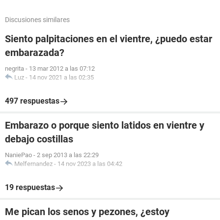
Discusiones similares
Siento palpitaciones en el vientre, ¿puedo estar
embarazada?
negrita
-
13 mar 2012 a las 07:12
Luz
-
14 nov 2021 a las 02:35
497 respuestas
Embarazo o porque siento latidos en vientre y
debajo costillas
NaniePao
-
2 sep 2013 a las 22:29
Melfernandez
-
14 nov 2023 a las 04:42
19 respuestas
Me pican los senos y pezones, ¿estoy