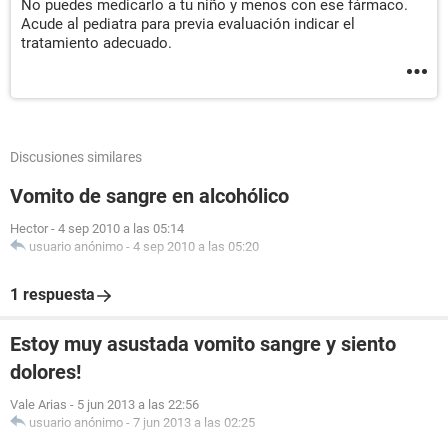
No puedes medicarlo a tu niño y menos con ese fármaco.
Acude al pediatra para previa evaluación indicar el
tratamiento adecuado.
Discusiones similares
Vomito de sangre en alcohólico
Hector
-
4 sep 2010 a las 05:14
usuario anónimo
-
4 sep 2010 a las 05:20
1 respuesta
Estoy muy asustada vomito sangre y siento
dolores!
Vale Arias
-
5 jun 2013 a las 22:56
usuario anónimo
-
7 jun 2013 a las 02:25