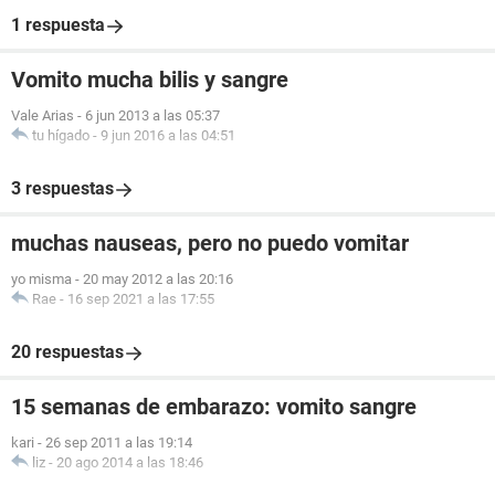
1 respuesta
Vomito mucha bilis y sangre
Vale Arias
-
6 jun 2013 a las 05:37
tu hígado
-
9 jun 2016 a las 04:51
3 respuestas
muchas nauseas, pero no puedo vomitar
yo misma
-
20 may 2012 a las 20:16
Rae
-
16 sep 2021 a las 17:55
20 respuestas
15 semanas de embarazo: vomito sangre
kari
-
26 sep 2011 a las 19:14
liz
-
20 ago 2014 a las 18:46