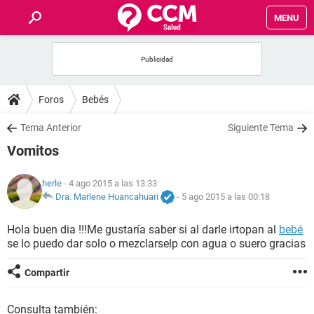
MENU
INICIO
FOROS
Foros
Bebés
SALUD
Tema Anterior
Siguiente Tema
Vomitos
FAMILIA
herle
- 4 ago 2015 a las 13:33
NUTRICIÓN
Dra. Marlene Huancahuari
-
5 ago 2015 a las 00:18
Hola buen dia !!!Me gustaría saber si al darle irtopan al
bebé
BIENESTAR
se lo puedo dar solo o mezclarselp con agua o suero gracias
SEXUALIDAD
Compartir
GLOSARIO
Consulta también: