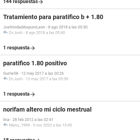
144 respuestas
Tratamiento para paratifico b + 1.80
JostrinidadAispuroLeon
-
8 ago 2018 a las 05:30
Dr.Josh
-
8 ago 2018 a las 05:40
1 respuesta
paratifico 1.80 positivo
Gume58
-
12 may 2017 a las 20:26
Dr.Josh
-
13 may 2017 a las 05:39
1 respuesta
norifam altero mi ciclo mestrual
lina
-
28 feb 2012 a las 02:41
Manu_1999
-
5 nov 2022 a las 15:45