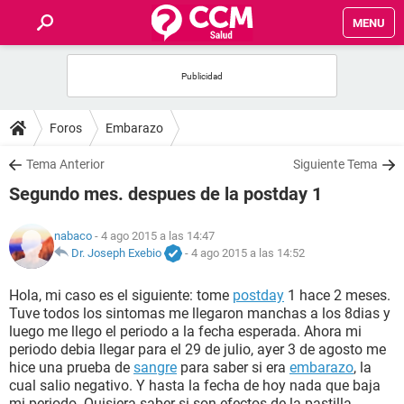
MENU
INICIO
FOROS
Foros
Embarazo
SALUD
Tema Anterior
Siguiente Tema
Segundo mes. despues de la postday 1
FAMILIA
nabaco
- 4 ago 2015 a las 14:47
NUTRICIÓN
Dr. Joseph Exebio
-
4 ago 2015 a las 14:52
Hola, mi caso es el siguiente: tome
postday
1 hace 2 meses.
BIENESTAR
Tuve todos los sintomas me llegaron manchas a los 8dias y
luego me llego el periodo a la fecha esperada. Ahora mi
SEXUALIDAD
periodo debia llegar para el 29 de julio, ayer 3 de agosto me
hice una prueba de
sangre
para saber si era
embarazo
, la
cual salio negativo. Y hasta la fecha de hoy nada que baja
GLOSARIO
mi periodo. Quisiera saber si son efectos de la pastilla