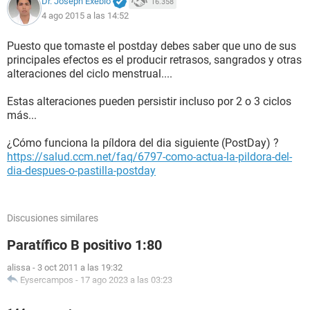
Dr. Joseph Exebio
16.358
4 ago 2015 a las 14:52
Puesto que tomaste el postday debes saber que uno de sus
principales efectos es el producir retrasos, sangrados y otras
alteraciones del ciclo menstrual....
Estas alteraciones pueden persistir incluso por 2 o 3 ciclos
más...
¿Cómo funciona la píldora del dia siguiente (PostDay) ?
https://salud.ccm.net/faq/6797-como-actua-la-pildora-del-
dia-despues-o-pastilla-postday
Discusiones similares
Paratífico B positivo 1:80
alissa
-
3 oct 2011 a las 19:32
Eysercampos
-
17 ago 2023 a las 03:23