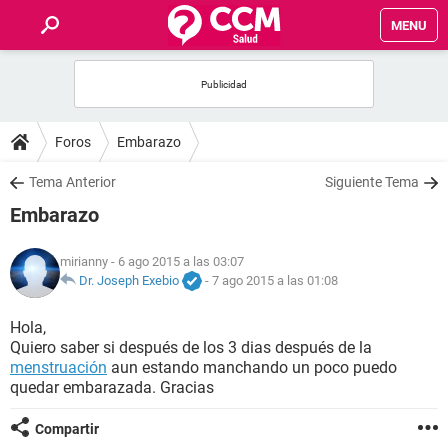
MENU
INICIO
FOROS
Foros
Embarazo
SALUD
Tema Anterior
Siguiente Tema
Embarazo
FAMILIA
mirianny
- 6 ago 2015 a las 03:07
NUTRICIÓN
Dr. Joseph Exebio
-
7 ago 2015 a las 01:08
Hola,
BIENESTAR
Quiero saber si después de los 3 dias después de la
menstruación
aun estando manchando un poco puedo
SEXUALIDAD
quedar embarazada. Gracias
Compartir
GLOSARIO