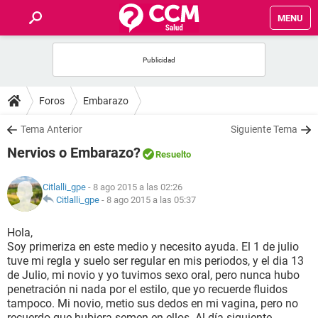
MENU
INICIO
FOROS
Foros
Embarazo
SALUD
Tema Anterior
Siguiente Tema
Nervios o Embarazo?
Resuelto
FAMILIA
Citlalli_gpe
- 8 ago 2015 a las 02:26
NUTRICIÓN
Citlalli_gpe
-
8 ago 2015 a las 05:37
Hola,
BIENESTAR
Soy primeriza en este medio y necesito ayuda. El 1 de julio
tuve mi regla y suelo ser regular en mis periodos, y el dia 13
SEXUALIDAD
de Julio, mi novio y yo tuvimos sexo oral, pero nunca hubo
penetración ni nada por el estilo, que yo recuerde fluidos
tampoco. Mi novio, metio sus dedos en mi vagina, pero no
GLOSARIO
recuerdo que hubiera semen en ellos. Al día siguiente