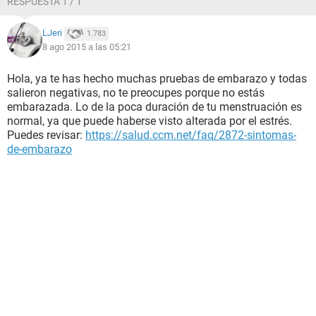
RESPUESTA 1 / 1
menstruación. Necesito ayuda, estoy muy desesperada :$ no
sé si por mis nervios me haya bajado por pocos días o si
LJeri
1.783
realmente estoy embarazada. Despues de mi menstruacion
8 ago 2015 a las 05:21
tome una prueba de embarazo, al igual salio negativa.
P.D Tres semanas aparte del estres y todo solo he comido
frutas y verduras, nada de carne, pollo, pescado, lacteos, ni
Hola, ya te has hecho muchas pruebas de embarazo y todas
grasas por la infección en el estomago
salieron negativas, no te preocupes porque no estás
embarazada. Lo de la poca duración de tu menstruación es
Muchas gracias, por su tiempo y ayuda.
normal, ya que puede haberse visto alterada por el estrés.
Puedes revisar:
https://salud.ccm.net/faq/2872-sintomas-
de-embarazo