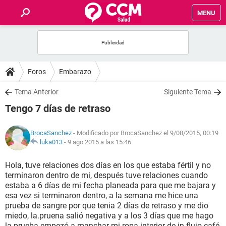
MENU
INICIO
FOROS
Foros
Embarazo
SALUD
Tema Anterior
Siguiente Tema
Tengo 7 días de retraso
FAMILIA
BrocaSanchez
- Modificado por BrocaSanchez el 9/08/2015, 00:19
NUTRICIÓN
luka013
-
9 ago 2015 a las 15:46
Hola, tuve relaciones dos días en los que estaba fértil y no
BIENESTAR
terminaron dentro de mi, después tuve relaciones cuando
estaba a 6 días de mi fecha planeada para que me bajara y
SEXUALIDAD
esa vez si terminaron dentro, a la semana me hice una
prueba de sangre por que tenia 2 días de retraso y me dio
miedo, la.pruena salió negativa y a los 3 días que me hago
GLOSARIO
la prueba empezó a manchar mi ropa interior de in flujo café