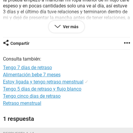
espeso y en pocas cantidades solo una ve al día, así estuve
3 días y el último día tuve relaciones y terminaron dentro de
mi y dejé de presentar la.mancha antes de tener relaciones, a
los dos días de dejé de manchar y de mi última vez volví a
Ver más
tener relaciones y terminaron dentro, ahora tengo 7 días de
retraso según mi calendario, desde que empecé con las
manchas me dolian las piernas, tenia el humor.muy
Compartir
inestable y me comenzaron a doler los pezones, ahora ya no
tengo ningun síntoma pero me siguen doliendo los pezones,
Consulta también:
que hago? Hay posibilidad de que esté embarazada?
Tengo 7 días de retraso
Alimentación bebe 7 meses
Estoy ligada y tengo retraso menstrual
✓
Tengo 5 días de retraso y flujo blanco
Tengo cinco dias de retraso
Retraso menstrual
1 respuesta