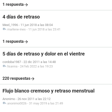
1 respuesta
4 días de retraso
Meel_1996
-
11 jun 2018 a las 08:04
marlene-ines
-
11 jun 2018 a las 23:41
1 respuesta
5 días de retraso y dolor en el vientre
cordoba1987
-
22 dic 2011 a las 14:48
lisanna
-
24 feb 2022 a las 19:23
220 respuestas
Flujo blanco cremoso y retraso menstrual
Anonimo
-
26 nov 2011 a las 22:12
anonimo0026
-
31 may 2019 a las 21:49