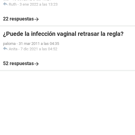
Ruth
-
3 ene 2022 a las 13:23
22 respuestas
¿Puede la infección vaginal retrasar la regla?
paloma
-
31 mar 2011 a las 04:35
Anita
-
7 dic 2021 a las 04:52
52 respuestas