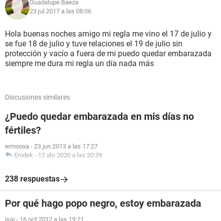
Guadalupe Baeza
23 jul 2017 a las 08:06
Hola buenas noches amigo mi regla me vino el 17 de julio y
se fue 18 de julio y tuve relaciones el 19 de julio sin
protección y vacío a fuera de mi puedo quedar embarazada
siempre me dura mi regla un día nada más
Discusiones similares
¿Puedo quedar embarazada en mis días no
fértiles?
ermooxa
-
23 jun 2013 a las 17:27
Enidek
-
12 abr 2020 a las 20:39
238 respuestas
Por qué hago popo negro, estoy embarazada
isai
-
16 oct 2012 a las 19:21