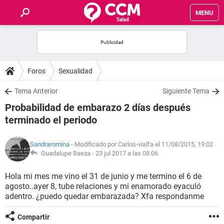
MENU
INICIO
FOROS
Foros
Sexualidad
SALUD
Tema Anterior
Siguiente Tema
Probabilidad de embarazo 2 días después
FAMILIA
terminado el periodo
NUTRICIÓN
Sandraromina
- Modificado por Carlos-vialfa el 11/08/2015, 19:02
Guadalupe Baeza -
23 jul 2017 a las 08:06
BIENESTAR
Hola mi mes me vino el 31 de junio y me termino el 6 de
agosto..ayer 8, tube relaciones y mi enamorado eyaculó
SEXUALIDAD
adentro. ¿puedo quedar embarazada? Xfa respondanme
GLOSARIO
Compartir