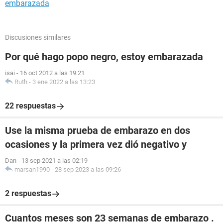
embarazada
Discusiones similares
Por qué hago popo negro, estoy embarazada
isai
-
16 oct 2012 a las 19:21
Ruth
-
3 ene 2022 a las 13:23
22 respuestas
Use la misma prueba de embarazo en dos
ocasiones y la primera vez dió negativo y
Dan
-
13 sep 2021 a las 02:19
marsan1990
-
28 sep 2023 a las 09:26
2 respuestas
Cuantos meses son 23 semanas de embarazo .