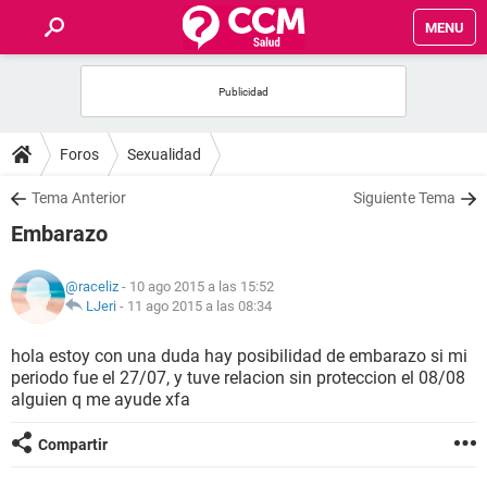
MENU
INICIO
FOROS
Foros
Sexualidad
SALUD
Tema Anterior
Siguiente Tema
Embarazo
FAMILIA
@raceliz
- 10 ago 2015 a las 15:52
NUTRICIÓN
LJeri
-
11 ago 2015 a las 08:34
hola estoy con una duda hay posibilidad de embarazo si mi
BIENESTAR
periodo fue el 27/07, y tuve relacion sin proteccion el 08/08
alguien q me ayude xfa
SEXUALIDAD
Compartir
GLOSARIO