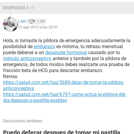
RESPUESTA 1 / 1
LJeri
1.783
12 ago 2015 a las 20:47
Hola, si tomaste la píldora de emergencia adecuadamente la
posibilidad de
embarazo
es mínima, tu retraso menstrual
puede deberse a un
desajuste hormonal
causado por tu
método anticonceptivo
anterior y también por la píldora de
emergencia, de todos modos debes realizarte una prueba de
fracción beta de HCG para descartar embarazo.
Revisa:
https://salud.ccm.net/faq/5680-dejar-de-tomar-la-pildora-
anticonceptiva
https://salud.ccm.net/faq/6797-como-actua-la-pildora-del-
dia-despues-o-pastilla-postday
Discusiones similares
Puedo defecar despues de tomar mi pastilla