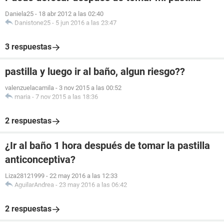
Daniela25
-
18 abr 2012 a las 02:40
Danistone25
-
5 jun 2016 a las 23:47
3 respuestas
pastilla y luego ir al baño, algun riesgo??
valenzuelacamila
-
3 nov 2015 a las 00:52
maria
-
7 nov 2015 a las 18:36
2 respuestas
¿Ir al baño 1 hora después de tomar la pastilla
anticonceptiva?
Liza28121999
-
22 may 2016 a las 12:33
AguilarAndrea
-
23 may 2016 a las 06:42
2 respuestas