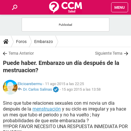
MENU
INICIO
FOROS
Foros
Embarazo
SALUD
Tema Anterior
Siguiente Tema
Puede haber. Embarazo un día después de la
FAMILIA
mestruacion?
NUTRICIÓN
Elicioarebermu
- 11 ago 2015 a las 22:25
Dr. Carlos Salinas
-
15 ago 2015 a las 13:58
BIENESTAR
Sino que tube relaciones sexuales con mi novia un día
después de la
menstruación
y su ciclo es irregular y ya hace
SEXUALIDAD
un mes que tubo el periodo y no ha vuelto ; hay
probabilidades de que este embarazada ?
!!!!!POR FAVOR NECESITO UNA RESPUESTA INMEDIATA POR
GLOSARIO