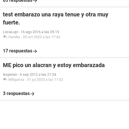
85 respuestas
test embarazo una raya tenue y otra muy
fuerte.
LocaLupi
-
16 ago 2016 a las 05:15
Sandra
-
20 oct 2023 a las 17:43
17 respuestas
ME pico un alacran y estoy embarazada
lesperan
-
6 sep 2012 a las 21:34
Miligarcia
-
31 jul 2023 a las 11:02
3 respuestas