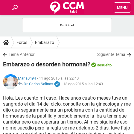
MENU
INICIO
FOROS
Foros
Embarazo
SALUD
Tema Anterior
Siguiente Tema
Embarazo o desorden hormonal?
Resuelto
FAMILIA
Maria0494
- 11 ago 2015 a las 22:40
NUTRICIÓN
Dr. Carlos Salinas
-
13 ago 2015 a las 12:43
Hola. Les cuento mi caso. Hace unos cuatro meses tuve un
BIENESTAR
sangrado el día 14 del ciclo, consulte con la ginecologa y me
dijo que seguramente era un problema con la cantidad de
SEXUALIDAD
hormonas de la pastilla y probablemente la iba a tener que
cambiar pero que esperara un tiempo. Al mes siguiente eso
no me sucedio pero la regla se me adelanto 2 días, tuve flujo
GLOSARIO
marron y me dolian los ovarios. Al mes siguiente, en junio,