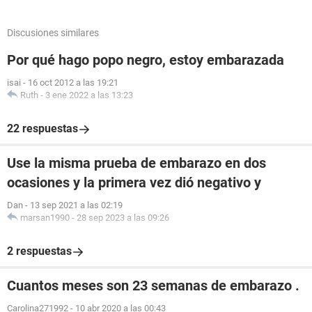
Discusiones similares
Por qué hago popo negro, estoy embarazada
isai
-
16 oct 2012 a las 19:21
Ruth
-
3 ene 2022 a las 13:23
22 respuestas
Use la misma prueba de embarazo en dos
ocasiones y la primera vez dió negativo y
Dan
-
13 sep 2021 a las 02:19
marsan1990
-
28 sep 2023 a las 09:26
2 respuestas
Cuantos meses son 23 semanas de embarazo .
Carolina271992
-
10 abr 2020 a las 00:43