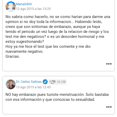
riesgo.
Maria0494
Ya compre otro test de farmacia para hacerlo mañana de
12 ago 2015 a las 13:25
mañana, espero un negativo!!
Que dicen que me esta pasando? embarazo o desorden
No sabria como hacerlo, no se como harian para darme una
hormonal?
opinion si no doy toda la informacion... Habiendo leido,
crees que son sintomas de embarazo, aunque ya haya
tenido el periodo un vez luego de la relacion de riesgo y los
test me den negativos? o es un desorden hormonal y me
estoy sugestionando?
Hoy ya me hice el test que les comente y me dio
nuevamente negativo.
Gracias.
Dr. Carlos Salinas
16.108
13 ago 2015 a las 12:43
NO hay embarazo pues tuviste menstruación. Solo bastaba
con esa información y que conozcas tu sexualidad.