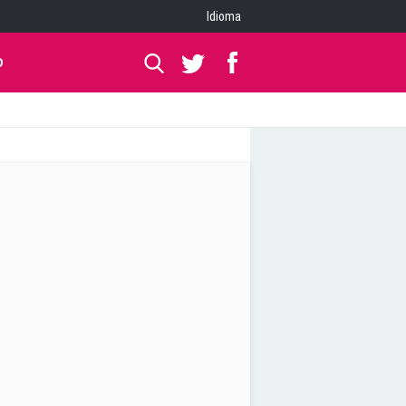
Idioma
O