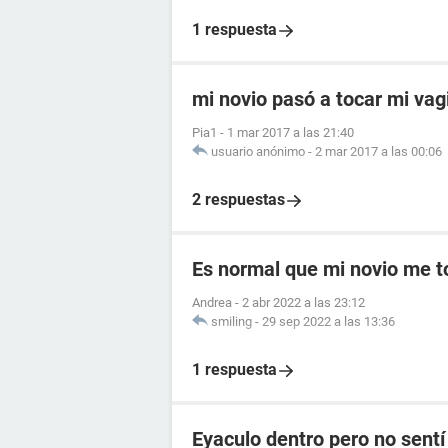
1 respuesta
mi novio pasó a tocar mi vag
Pia1
-
1 mar 2017 a las 21:40
usuario anónimo
-
2 mar 2017 a las 00:06
2 respuestas
Es normal que mi novio me 
Andrea
-
2 abr 2022 a las 23:12
smiling
-
29 sep 2022 a las 13:36
1 respuesta
Eyaculo dentro pero no sent