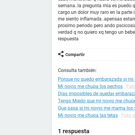
semana..la pregunta mia es puedo
cargo un dolor muy raro en la parte i
me siento inflamada..apensas estamo
proximo periodo pero ando pscicosi
verdad q no quiero xq tengo un bebe
respuesta
Compartir
Consulta también:
Porque no quedo embarazada si mi 
Mi novio me chupa los pechos
-
For
Días imposibles de quedar embara
Tengo Miedo que mi novio me chupe
Que pasa si mi novio me mama los
Mi novio me chupa las tetas
-
Foro s
1 respuesta