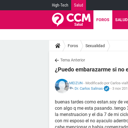
High-Tech
Salud
FOROS
SALUD
Foros
Sexualidad
Tema Anterior
¿Puedo embarazarme si no e
MEIZUN
- Modificado por Carlos-vial
Dr. Carlos Salinas
-
3 nov 201
buenas tardes como estan.soy de ve
con algo q me esta pasando..tengo 3
la menstruacion y el dia 7 de mi cicl
con mi esposo el no ayaculo adentr
cabe mencionar q habia comenzado