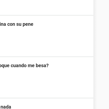
ina con su pene
toque cuando me besa?
í nada