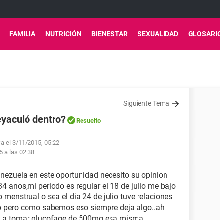
FAMILIA
NUTRICIÓN
BIENESTAR
SEXUALIDAD
GLOSARI
Siguiente Tema
yaculó dentro?
Resuelto
fa el 3/11/2015, 05:22
5 a las 02:38
nezuela en este oportunidad necesito su opinion
4 anos,mi periodo es regular el 18 de julio me bajo
o menstrual o sea el dia 24 de julio tuve relaciones
o pero como sabemos eso siempre deja algo..ah
 a tomar glucofage de 500mg esa misma