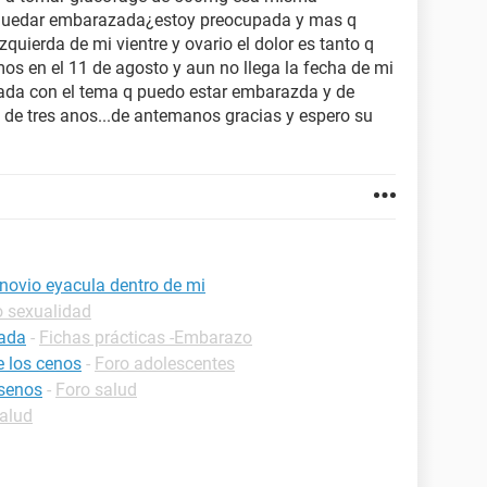
 quedar embarazada¿estoy preocupada y mas q
zquierda de mi vientre y ovario el dolor es tanto q
s en el 11 de agosto y aun no llega la fecha de mi
ada con el tema q puedo estar embarazda y de
 de tres anos...de antemanos gracias y espero su
novio eyacula dentro de mi
o sexualidad
zada
-
Fichas prácticas -Embarazo
 los cenos
-
Foro adolescentes
 senos
-
Foro salud
alud