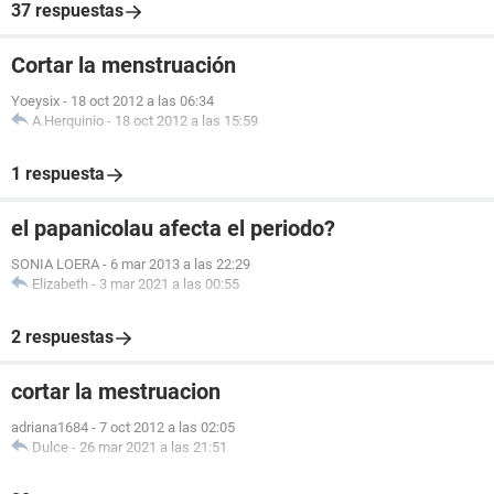
37 respuestas
Cortar la menstruación
Yoeysix
-
18 oct 2012 a las 06:34
A.Herquinio
-
18 oct 2012 a las 15:59
1 respuesta
el papanicolau afecta el periodo?
SONIA LOERA
-
6 mar 2013 a las 22:29
Elizabeth
-
3 mar 2021 a las 00:55
2 respuestas
cortar la mestruacion
adriana1684
-
7 oct 2012 a las 02:05
Dulce
-
26 mar 2021 a las 21:51