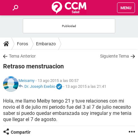
MENU
INICIO
FOROS
Foros
Embarazo
SALUD
Tema Anterior
Siguiente Tema
Retraso menstruacion
FAMILIA
Meisamy
- 13 ago 2015 a las 00:57
NUTRICIÓN
Dr. Joseph Exebio
-
13 ago 2015 a las 21:41
Hola, me llamo Meiby tengo 21 y tuve relaciones con mi
BIENESTAR
novio el 8 de julio mi periodo fue del 3 al 7 de julio necesito
saber si puedo quedar embarazada soy irregular y me tenia
SEXUALIDAD
que llegar el 7 de agosto.
Compartir
GLOSARIO