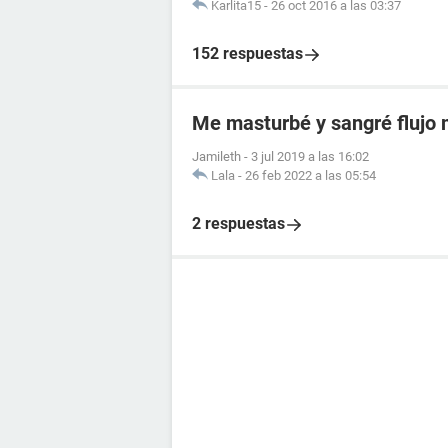
Karlita15
-
26 oct 2016 a las 03:37
152 respuestas
Me masturbé y sangré flujo
Jamileth
-
3 jul 2019 a las 16:02
Lala
-
26 feb 2022 a las 05:54
2 respuestas