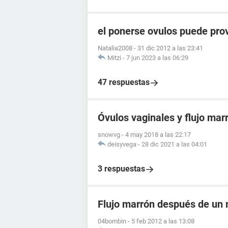
el ponerse ovulos puede pro
Natalia2008
-
31 dic 2012 a las 23:41
Mitzi
-
7 jun 2023 a las 06:29
47 respuestas
Óvulos vaginales y flujo mar
snowvg
-
4 may 2018 a las 22:17
deisyvega
-
28 dic 2021 a las 04:01
3 respuestas
Flujo marrón después de un 
04bombin
-
5 feb 2012 a las 13:08