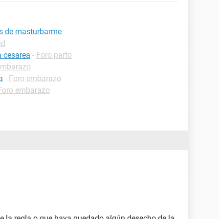
és de masturbarme
ud
 cesarea
-
Foro parto
embarazo
a
-
Foro embarazo
Foro embarazo
te la regla o que haya quedado algún desecho de la