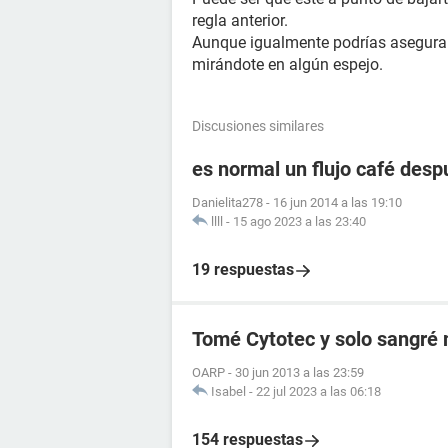
regla anterior.
Aunque igualmente podrías asegurar
mirándote en algún espejo.
Discusiones similares
es normal un flujo café desp
Danielita278
-
16 jun 2014 a las 19:10
llll
-
15 ago 2023 a las 23:40
19 respuestas
Tomé Cytotec y solo sangré
OARP
-
30 jun 2013 a las 23:59
Isabel
-
22 jul 2023 a las 06:18
154 respuestas