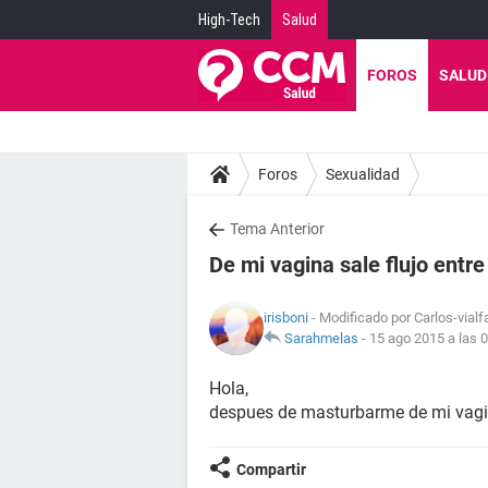
High-Tech
Salud
FOROS
SALUD
Foros
Sexualidad
Tema Anterior
De mi vagina sale flujo entr
irisboni
- Modificado por Carlos-vialf
Sarahmelas
-
15 ago 2015 a las 
Hola,
despues de masturbarme de mi vagina 
Compartir