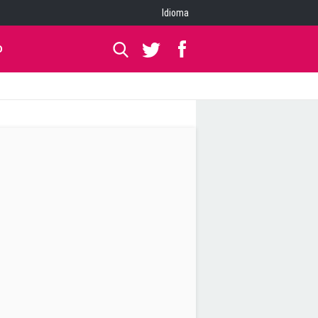
Idioma
O