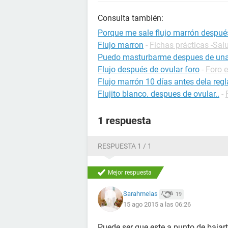
Consulta también:
Porque me sale flujo marrón despu
Flujo marron
-
Fichas prácticas -Sal
Puedo masturbarme despues de una
Flujo después de ovular foro
-
Foro 
Flujo marrón 10 días antes dela regl
Flujito blanco. despues de ovular..
-
1 respuesta
RESPUESTA 1 / 1
Mejor respuesta
Sarahmelas
19
15 ago 2015 a las 06:26
Puede ser que este a punto de bajar