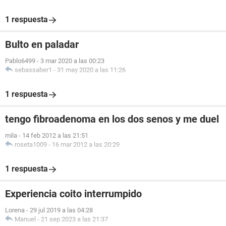
1 respuesta
Bulto en paladar
Pablo6499
-
3 mar 2020 a las 00:23
sebassaber1
-
31 may 2020 a las 11:26
1 respuesta
tengo fibroadenoma en los dos senos y me duel
mila
-
14 feb 2012 a las 21:51
roseta1009
-
16 mar 2012 a las 20:29
1 respuesta
Experiencia coito interrumpido
Lorena
-
29 jul 2019 a las 04:28
Manuel
-
21 sep 2023 a las 21:37