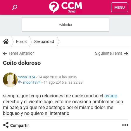
MENU
INICIO
FOROS
Foros
Sexualidad
SALUD
Tema Anterior
Siguiente Tema
Coito doloroso
FAMILIA
moon1374
- 14 ago 2015 a las 00:05
NUTRICIÓN
moon1374
-
14 ago 2015 a las 22:33
siempre que tengo relaciones me duele mucho el
ovario
BIENESTAR
derecho y el vientre bajo, esto me ocasiona problemas con
mi pareja ya que me abstengo por el mismo dolor, me
SEXUALIDAD
bloqueo y no quiero ni intentarlo
Compartir
GLOSARIO