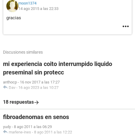
moon1374
14 ago 2015 a las 22:33
gracias
Discusiones similares
mi experiencia coito interrumpido liquido
preseminal sin protecc
anthocp
-
16 nov 2017 a las 17:27
Dav
-
16 ago 2023 a las 10:27
18 respuestas
fibroadenomas en senos
yudy
-
8 ago 2011 a las 06:29
marlene-ines
-
8 ago 2011 a las 12:22