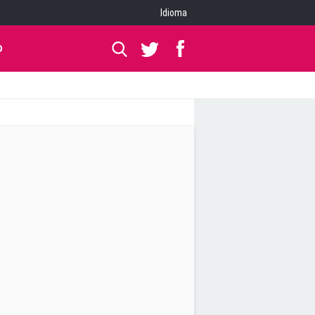
Idioma
O