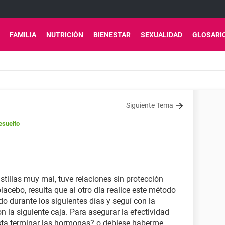
FAMILIA
NUTRICIÓN
BIENESTAR
SEXUALIDAD
GLOSARI
Siguiente Tema
esuelto
tillas muy mal, tuve relaciones sin protección
lacebo, resulta que al otro día realice este método
o durante los siguientes días y seguí con la
on la siguiente caja. Para asegurar la efectividad
sta terminar las hormonas? o debiese haberme