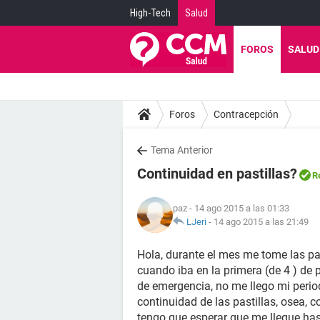
High-Tech
Salud
FOROS
SALUD
Foros
Contracepción
Tema Anterior
Continuidad en pastillas?
R
paz
- 14 ago 2015 a las 01:33
LJeri
-
14 ago 2015 a las 21:49
Hola, durante el mes me tome las pas
cuando iba en la primera (de 4 ) de p
de emergencia, no me llego mi period
continuidad de las pastillas, osea, c
tengo que esperar que me llegue ha