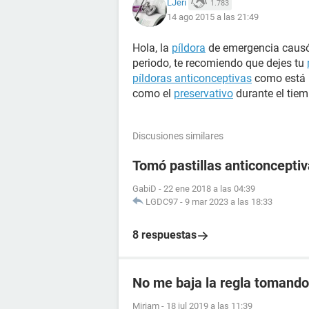
LJeri
1.783
14 ago 2015 a las 21:49
Hola, la
píldora
de emergencia caus
periodo, te recomiendo que dejes tu
píldoras anticonceptivas
como está 
como el
preservativo
durante el tie
Discusiones similares
Tomó pastillas anticoncept
GabiD
-
22 ene 2018 a las 04:39
LGDC97
-
9 mar 2023 a las 18:33
8 respuestas
No me baja la regla tomando 
Miriam
-
18 jul 2019 a las 11:39