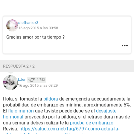
stefhaniex3
16 ago 2015 a las 03:58
Gracias amor por tu tiempo ?
RESPUESTA 2 / 2
LJeri
1.783
16 ago 2015 a las 03:29
Hola, si tomaste la
píldora
de emergencia adecuadamente la
probabilidad de embarazo es mínima, aproximadamente 5%.
El
flujo marrón
que tuviste puede deberse al
desajuste
hormonal
provocado por la píldora; si el retraso dura más de
una semana debes realizarte la
prueba de embarazo
.
Revisa:
https://salud.ccm.net/faq/6797-como-actua-la-