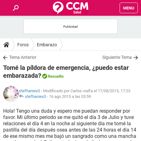
MENU
INICIO
FOROS
Foros
Embarazo
SALUD
Tema Anterior
Siguiente Tema
Tomé la píldora de emergencia, ¿puedo estar
FAMILIA
embarazada?
Resuelto
NUTRICIÓN
stefhaniex3
- Modificado por Carlos-vialfa el 17/08/2015, 17:23
stefhaniex3
-
16 ago 2015 a las 03:59
BIENESTAR
Hola! Tengo una duda y espero me puedan responder por
favor. Mi último periodo se me quitó el día 3 de Julio y tuve
SEXUALIDAD
relaciones el día 4 en la noche al siguiente día me tomé la
pastilla del día después osea antes de las 24 horas el día 14
de ese mismo mes me bajó un sangrado como una mancha
GLOSARIO