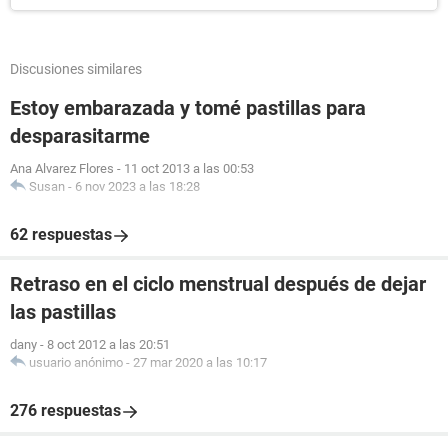
Discusiones similares
Estoy embarazada y tomé pastillas para
desparasitarme
Ana Alvarez Flores
-
11 oct 2013 a las 00:53
Susan
-
6 nov 2023 a las 18:28
62 respuestas
Retraso en el ciclo menstrual después de dejar
las pastillas
dany
-
8 oct 2012 a las 20:51
usuario anónimo
-
27 mar 2020 a las 10:17
276 respuestas