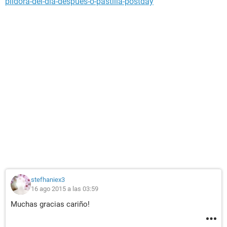
pildora-del-dia-despues-o-pastilla-postday
stefhaniex3
16 ago 2015 a las 03:59
Muchas gracias cariño!