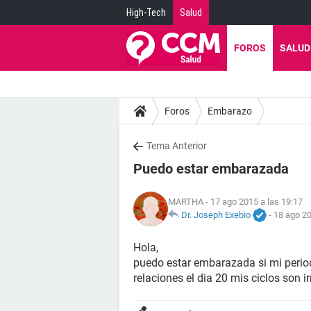
High-Tech
Salud
FOROS
SALUD
Foros
Embarazo
Tema Anterior
Puedo estar embarazada
MARTHA
- 17 ago 2015 a las 19:17
Dr. Joseph Exebio
-
18 ago 20
Hola,
puedo estar embarazada si mi periodo 
relaciones el dia 20 mis ciclos son ir