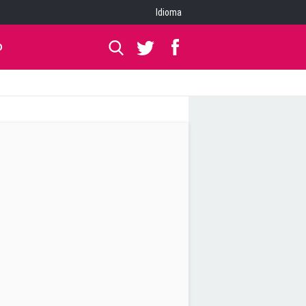
Idioma
O