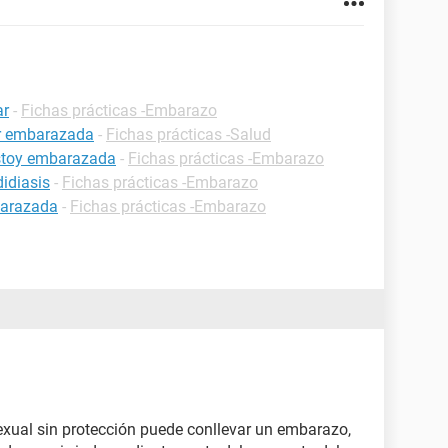
ar
-
Fichas prácticas -Embarazo
ar embarazada
-
Fichas prácticas -Salud
estoy embarazada
-
Fichas prácticas -Embarazo
idiasis
-
Fichas prácticas -Embarazo
barazada
-
Fichas prácticas -Embarazo
xual sin protección puede conllevar un embarazo,