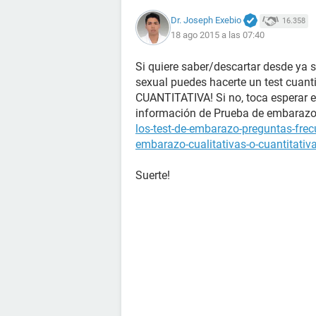
Dr. Joseph Exebio
16.358
18 ago 2015 a las 07:40
Si quiere saber/descartar desde ya 
sexual puedes hacerte un test cuanti
CUANTITATIVA! Si no, toca esperar el
información de Prueba de embaraz
los-test-de-embarazo-preguntas-fre
embarazo-cualitativas-o-cuantitativ
Suerte!