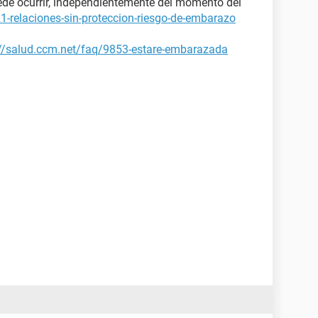
ede ocurrir, independientemente del momento del
1-relaciones-sin-proteccion-riesgo-de-embarazo
://salud.ccm.net/faq/9853-estare-embarazada