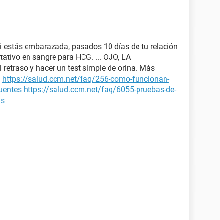
si estás embarazada, pasados 10 días de tu relación
tativo en sangre para HCG. ... OJO, LA
 retraso y hacer un test simple de orina. Más
o
https://salud.ccm.net/faq/256-como-funcionan-
cuentes
https://salud.ccm.net/faq/6055-pruebas-de-
as