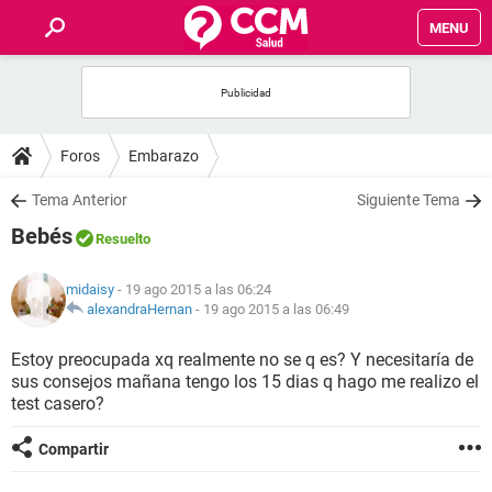
MENU
INICIO
FOROS
Foros
Embarazo
SALUD
Tema Anterior
Siguiente Tema
Bebés
Resuelto
FAMILIA
midaisy
- 19 ago 2015 a las 06:24
NUTRICIÓN
alexandraHernan
-
19 ago 2015 a las 06:49
Estoy preocupada xq realmente no se q es? Y necesitaría de
BIENESTAR
sus consejos mañana tengo los 15 dias q hago me realizo el
test casero?
SEXUALIDAD
Compartir
GLOSARIO