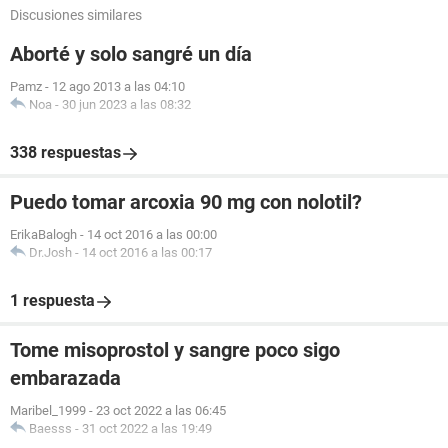
Discusiones similares
Aborté y solo sangré un día
Pamz
-
12 ago 2013 a las 04:10
Noa
-
30 jun 2023 a las 08:32
338 respuestas
Puedo tomar arcoxia 90 mg con nolotil?
ErikaBalogh
-
14 oct 2016 a las 00:00
Dr.Josh
-
14 oct 2016 a las 00:17
1 respuesta
Tome misoprostol y sangre poco sigo
embarazada
Maribel_1999
-
23 oct 2022 a las 06:45
Baesss
-
31 oct 2022 a las 19:49