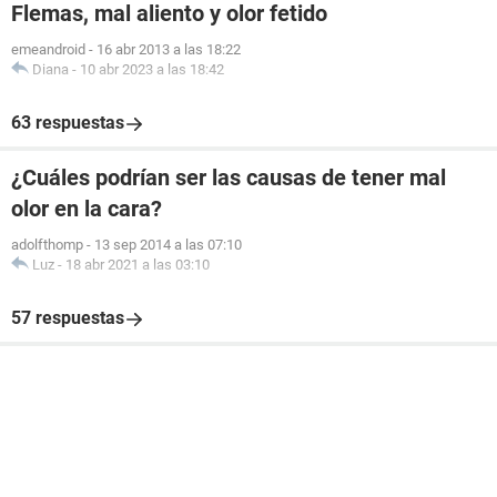
Flemas, mal aliento y olor fetido
emeandroid
-
16 abr 2013 a las 18:22
Diana
-
10 abr 2023 a las 18:42
63 respuestas
¿Cuáles podrían ser las causas de tener mal
olor en la cara?
adolfthomp
-
13 sep 2014 a las 07:10
Luz
-
18 abr 2021 a las 03:10
57 respuestas