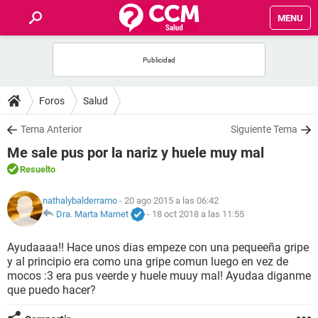
MENU
INICIO
FOROS
Foros
Salud
SALUD
Tema Anterior
Siguiente Tema
Me sale pus por la nariz y huele muy mal
FAMILIA
Resuelto
NUTRICIÓN
nathalybalderramo
- 20 ago 2015 a las 06:42
Dra. Marta Marnet
-
18 oct 2018 a las 11:55
BIENESTAR
Ayudaaaa!! Hace unos dias empeze con una pequeeña gripe
y al principio era como una gripe comun luego en vez de
SEXUALIDAD
mocos :3 era pus veerde y huele muuy mal! Ayudaa diganme
que puedo hacer?
GLOSARIO