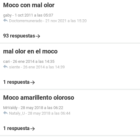
Moco con mal olor
gaby
-
1 oct 2011 a las 05:07
Doctorremunerado
-
21 nov 2021 a las 15:20
93 respuestas
mal olor en el moco
cari
-
26 ene 2014 a las 14:35
siente
-
26 ene 2014 a las 14:39
1 respuesta
Moco amarillento oloroso
MrValdy
-
28 may 2018 a las 06:22
Nataly_U
-
28 may 2018 a las 06:44
1 respuesta