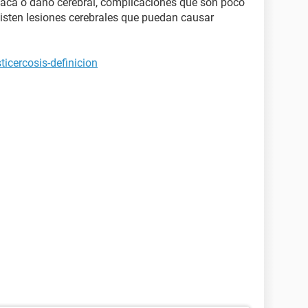
íaca o daño cerebral, complicaciones que son poco
xisten lesiones cerebrales que puedan causar
icercosis-definicion