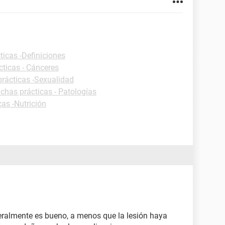
ticas -Definiciones
cticas - Cánceres
prácticas -Sexualidad
ichas prácticas - Patologías
cas -Nutrición
neralmente es bueno, a menos que la lesión haya