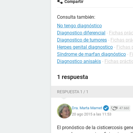
Compartir
Consulta también:
No tengo diagnóstico
Diagnostico diferencial
-
Fichas prác
Diagnostico de tumores
-
Fichas prá
Herpes genital diagnostico
-
Fichas 
Síndrome de marfan diagnóstico
-
F
Diagnostico anisakis
-
Fichas prácti
1 respuesta
RESPUESTA 1 / 1
Dra. Marta Marnet
47.660
20 ago 2015 a las 11:53
El pronóstico de la cisticercosis ge