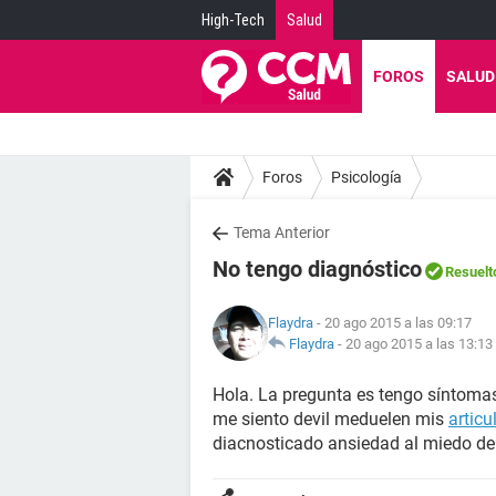
High-Tech
Salud
FOROS
SALUD
Foros
Psicología
Tema Anterior
No tengo diagnóstico
Resuelt
Flaydra
- 20 ago 2015 a las 09:17
Flaydra
-
20 ago 2015 a las 13:13
Hola. La pregunta es tengo síntomas 
me siento devil meduelen mis
articu
diacnosticado ansiedad al miedo de 