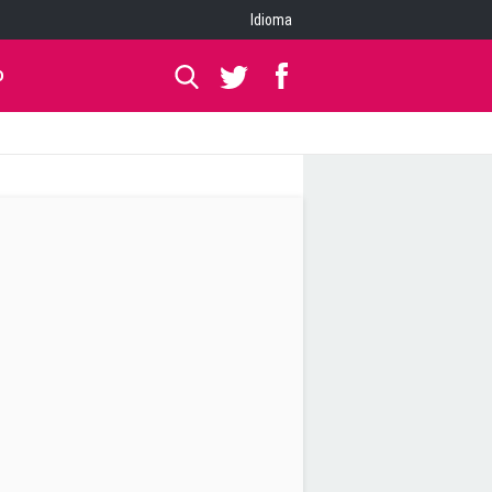
Idioma
O