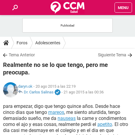
MENU
INICIO
FOROS
Foros
Adolescentes
SALUD
Tema Anterior
Siguiente Tema
Realmente no se lo que tengo, pero me
FAMILIA
preocupa.
NUTRICIÓN
daryn.ok
- 20 ago 2015 a las 22:19
Dr. Carlos Salinas
-
21 ago 2015 a las 00:36
BIENESTAR
para empezar, digo que tengo quince años. Desde hace
cinco dias que tengo
mareos
, me siento aturdida, tengo
SEXUALIDAD
demasiado sueño, me da
nauseas
la carne y condimentos
como el ajo y esas cosas, realmente perdi el
apetito
. El otro
dia casi me desmaye en el colegio y en el dia en que
GLOSARIO