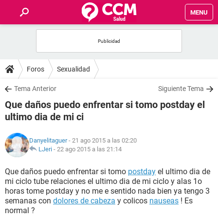
MENU
INICIO
FOROS
Foros
Sexualidad
SALUD
Tema Anterior
Siguiente Tema
Que daños puedo enfrentar si tomo postday el
FAMILIA
ultimo dia de mi ci
NUTRICIÓN
Danyelitaguer
- 21 ago 2015 a las 02:20
LJeri
-
22 ago 2015 a las 21:14
BIENESTAR
Que daños puedo enfrentar si tomo
postday
el ultimo dia de
mi ciclo tube relaciones el ultimo dia de mi ciclo y alas 1o
SEXUALIDAD
horas tome postday y no me e sentido nada bien ya tengo 3
semanas con
dolores de cabeza
y colicos
nauseas
! Es
normal ?
GLOSARIO