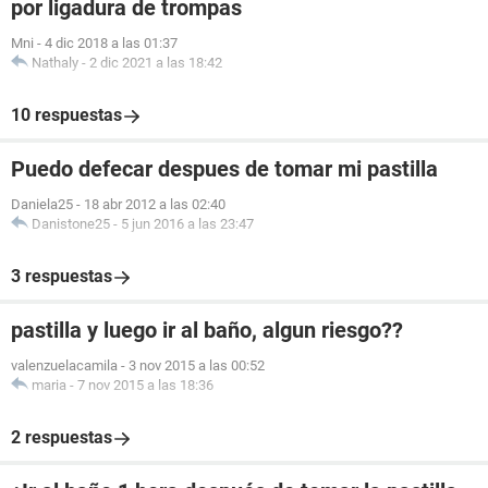
por ligadura de trompas
Mni
-
4 dic 2018 a las 01:37
Nathaly
-
2 dic 2021 a las 18:42
10 respuestas
Puedo defecar despues de tomar mi pastilla
Daniela25
-
18 abr 2012 a las 02:40
Danistone25
-
5 jun 2016 a las 23:47
3 respuestas
pastilla y luego ir al baño, algun riesgo??
valenzuelacamila
-
3 nov 2015 a las 00:52
maria
-
7 nov 2015 a las 18:36
2 respuestas