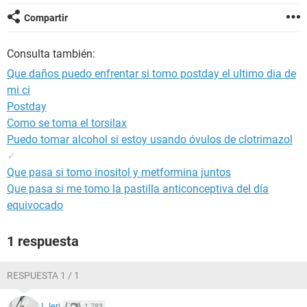
Compartir
Consulta también:
Que daños puedo enfrentar si tomo postday el ultimo dia de
mi ci
Postday
Como se toma el torsilax
Puedo tomar alcohol si estoy usando óvulos de clotrimazol
✓
Que pasa si tomo inositol y metformina juntos
Que pasa si me tomo la pastilla anticonceptiva del día
equivocado
1 respuesta
RESPUESTA 1 / 1
LJeri
1.783