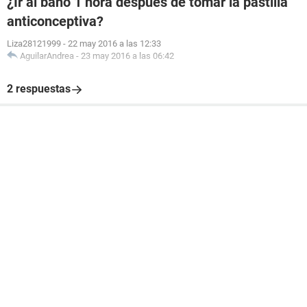
¿Ir al baño 1 hora después de tomar la pastilla
anticonceptiva?
Liza28121999
-
22 may 2016 a las 12:33
AguilarAndrea
-
23 may 2016 a las 06:42
2 respuestas