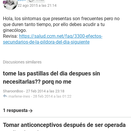
22 ago 2015 a las 21:14
Hola, los síntomas que presentas son frecuentes pero no
que duren tanto tiempo, por ello debes acudir a tu
ginecólogo.
Revisa:
https://salud.ccm.net/faq/3300-efectos-
secundarios-de-la-pildora-del-dia-siguiente
Discusiones similares
tome las pastillas del dia despues sin
necesitarlas?? porq no me
SharoonBoo
-
27 feb 2014 a las 23:18
marlene-ines
-
28 feb 2014 a las 01:22
1 respuesta
Tomar anticonceptivos después de ser operada