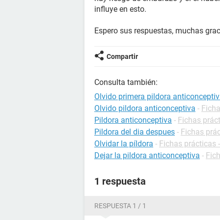
influye en esto.
Espero sus respuestas, muchas grac
Compartir
Consulta también:
Olvido primera pildora anticoncepti
Olvido pildora anticonceptiva
-
Ficha
Pildora anticonceptiva
-
Fichas prác
Pildora del dia despues
-
Fichas prá
Olvidar la píldora
-
Fichas prácticas 
Dejar la pildora anticonceptiva
-
Fic
1 respuesta
RESPUESTA 1 / 1