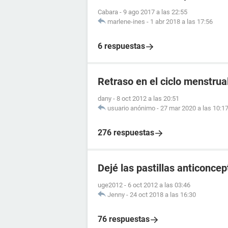
Cabara
-
9 ago 2017 a las 22:55
marlene-ines
-
1 abr 2018 a las 17:56
6 respuestas
Retraso en el ciclo menstrual
dany
-
8 oct 2012 a las 20:51
usuario anónimo
-
27 mar 2020 a las 10:1
276 respuestas
Dejé las pastillas anticonce
uge2012
-
6 oct 2012 a las 03:46
Jenny
-
24 oct 2018 a las 16:30
76 respuestas