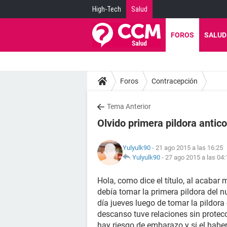
High-Tech
Salud
FOROS
SALUD
Foros
Contracepción
Tema Anterior
Olvido primera pildora antic
Yulyulk90
- 21 ago 2015 a las 16:25
Yulyulk90
-
27 ago 2015 a las 04:
Hola, como dice el título, al acabar
debía tomar la primera pildora del n
día jueves luego de tomar la pildora
descanso tuve relaciones sin protecc
hay riesgo de embarazo y si el haber