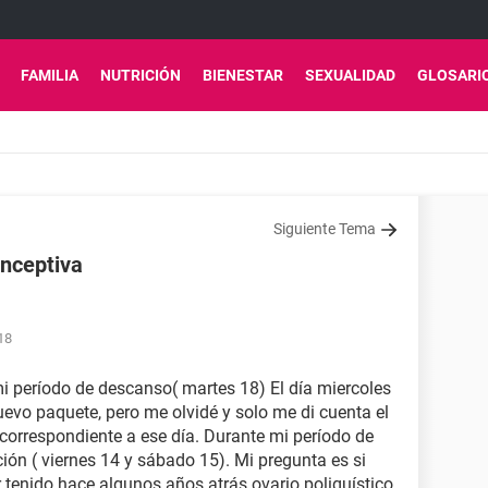
FAMILIA
NUTRICIÓN
BIENESTAR
SEXUALIDAD
GLOSARI
Siguiente Tema
onceptiva
18
 mi período de descanso( martes 18) El día miercoles
uevo paquete, pero me olvidé y solo me di cuenta el
 correspondiente a ese día. Durante mi período de
ión ( viernes 14 y sábado 15). Mi pregunta es si
 tenido hace algunos años atrás ovario poliquístico