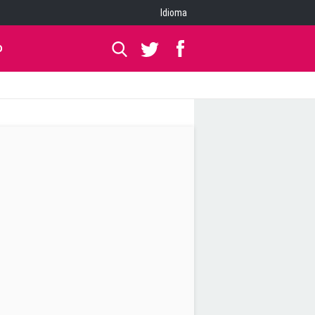
Idioma
O