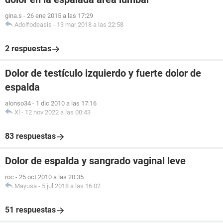
gina.s
-
26 ene 2015 a las 17:29
Adolfodeasis
-
13 mar 2018 a las 22:58
2 respuestas
Dolor de testículo izquierdo y fuerte dolor de
espalda
alonso34
-
1 dic 2010 a las 17:16
Xl
-
12 nov 2022 a las 00:43
83 respuestas
Dolor de espalda y sangrado vaginal leve
roc
-
25 oct 2010 a las 20:35
Mayusa
-
5 jul 2018 a las 16:02
51 respuestas