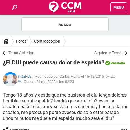
MENU
INICIO
FOROS
Foros
Contracepción
SALUD
Tema Anterior
Siguiente Tema
¿El DIU puede causar dolor de espalda?
Resuelto
FAMILIA
SritaHdz
- Modificado por Carlos-vialfa el 16/12/2015, 04:22
NUTRICIÓN
Diana -
28 abr 2022 a las 02:23
Tengo 18 años y desde que me pusieron el diu tengo dolores
BIENESTAR
horribles en mi espalda? tendrá que ver el diu? es en la
espalda baja inicia ahi y se va a mis caderas y hacia toda mi
SEXUALIDAD
espalda, me preocupa porue aveces de solo estar parada
unos minutos me duele mi espalda mucho será el diu?
GLOSARIO