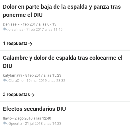
Dolor en parte baja de la espalda y panza tras
ponerme el DIU
Denissel
-
7 feb 2017 a las 07:13
c-salinas
-
7 feb 2017 a las 11:45
1 respuesta
Calambre y dolor de espalda tras colocarme el
DIU
katytama99
-
8 feb 2017 a las 15:23
ClaraOne
-
19 mar 2019 a las 23:32
3 respuestas
Efectos secundarios DIU
flavio
-
2 ago 2010 a las 12:40
Gpeortiz
-
21 jul 2018 a las 14:23