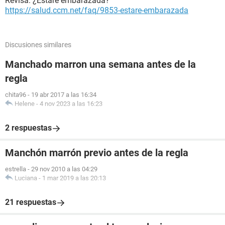
Revisa: ¿Estaré embarazada?
https://salud.ccm.net/faq/9853-estare-embarazada
Discusiones similares
Manchado marron una semana antes de la
regla
chita96
-
19 abr 2017 a las 16:34
Helene
-
4 nov 2023 a las 16:23
2 respuestas
Manchón marrón previo antes de la regla
estrella
-
29 nov 2010 a las 04:29
Luciana
-
1 mar 2019 a las 20:13
21 respuestas