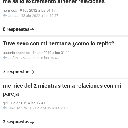
me salio excremento al tener relaciones
hermosa
-
9 feb 2012 a las 01:17
Jonas
-
13 abr 2022 a las 19:47
8 respuestas
Tuve sexo con mi hermana ¿como lo repito?
usuario anónimo
-
14 abr 2019 a las 01:11
Safiro
-
25 ago 2020 a las 06:43
7 respuestas
me hice del 2 mientras tenia relaciones con mi
pareja
girl
-
1 dic 2012 a las 17:41
DRA. MARNET
-
1 dic 2012 a las 20:30
2 respuestas