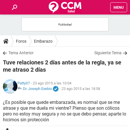
MENU
INICIO
FOROS
Foros
Embarazo
SALUD
Tema Anterior
Siguiente Tema
Tuve relaciones 2 días antes de la regla, ya se
FAMILIA
me atraso 2 días
NUTRICIÓN
Patty07
- 23 ago 2015 a las 10:04
Dr. Joseph Exebio
-
23 ago 2015 a las 18:58
BIENESTAR
¿Es posible que quede embarazada, es normal que se me
atrase y que me duela mi vientre? Pienso que son cólicos
SEXUALIDAD
pero no estoy muy segura y no se que debo pensar, aparte lo
hicimos sin protección
GLOSARIO